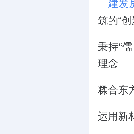
「
建发
筑的“创
秉持“
理念
糅合东
运用新