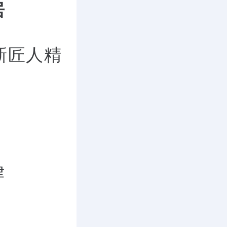
居
新匠人精
律