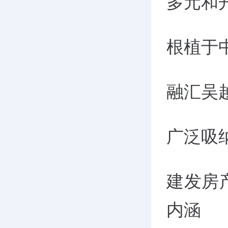
多元和
根植于
融汇吴
广泛吸
建发房
内涵