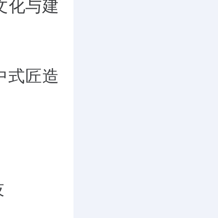
文化与建
中式匠造
技