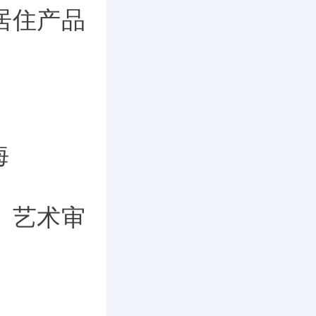
居住产品
海
、艺术审