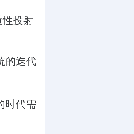
质性投射
统的迭代
的时代需