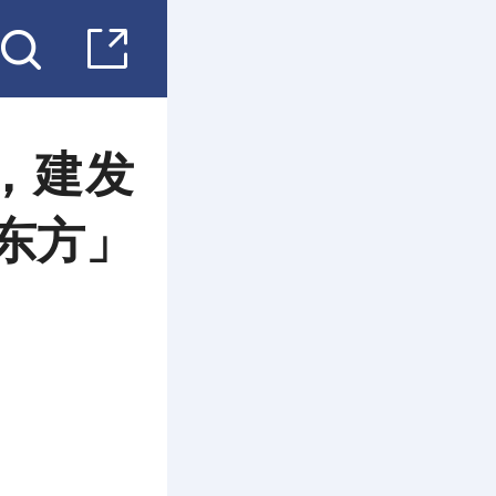
，建发
东方」