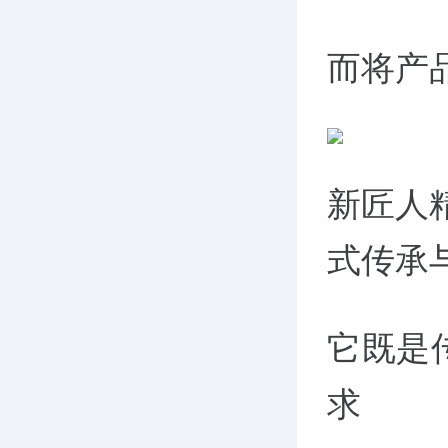
而将产
新匠人
式传承
它既是
求