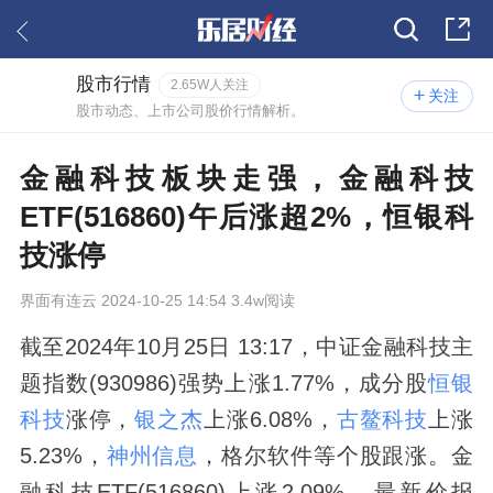
股市行情
2.65W人关注
关注
股市动态、上市公司股价行情解析。
金融科技板块走强，金融科技
ETF(516860)午后涨超2%，恒银科
技涨停
界面有连云
2024-10-25 14:54 3.4w阅读
截至2024年10月25日 13:17，中证金融科技主
题指数(930986)强势上涨1.77%，成分股
恒银
科技
涨停，
银之杰
上涨6.08%，
古鳌科技
上涨
5.23%，
神州信息
，格尔软件等个股跟涨。金
融科技ETF(516860)上涨2.09%，最新价报