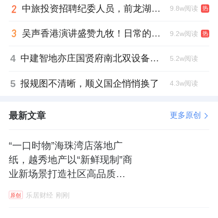
中旅投资招聘纪委人员，前龙湖副总裁胡若翔掌舵
9.8w阅读
热
吴声香港演讲盛赞九牧！日常的小锚点变成科技突破点！
9.2w阅读
热
4
中建智地亦庄国贤府南北双设备平台，得房率创区域新高
5.2w阅读
5
报规图不清晰，顺义国企悄悄换了
4.3w阅读
最新文章
更多原创
“一口时物”海珠湾店落地广
纸，越秀地产以“新鲜现制”商
业新场景打造社区高品质生
活
乐居财经
刚刚
原创