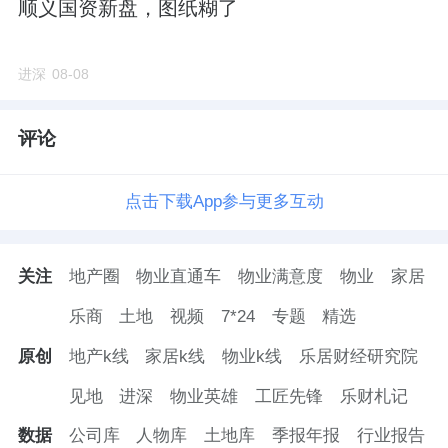
顺义国资新盘，图纸糊了
进深
08-08
评论
点击下载App参与更多互动
关注
地产圈
物业直通车
物业满意度
物业
家居
乐商
土地
视频
7*24
专题
精选
原创
地产k线
家居k线
物业k线
乐居财经研究院
见地
进深
物业英雄
工匠先锋
乐财札记
数据
公司库
人物库
土地库
季报年报
行业报告