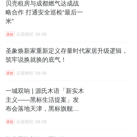
贝壳租房与成都燃气达成战
略合作 打通安全巡检“最后一
米”
乐居财经
08-08
原创
圣象焕新家重新定义存量时代家居升级逻辑，
筑牢说换就换的底气！
乐居财经
08-08
原创
一城双响 | 源氏木语「新实木
主义——黑标生活提案」发
布会落地天津，黑标旗舰店
盛大启幕
乐居财经
08-08
原创