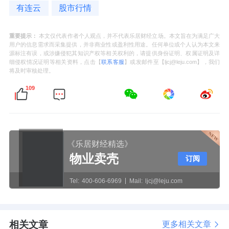
有连云
股市行情
重要提示：
本文仅代表作者个人观点，并不代表乐居财经立场。本文旨在为满足广大
用户的信息需求而采集提供，并非商业性或盈利性用途。任何单位或个人认为本文来
源标注有误，或涉嫌侵犯其知识产权等相关权利的，请提供身份证明、权属证明及详
细侵权情况证明等相关资料，点击【
联系客服
】或发邮件至【ljcj@leju.com】，我们
将及时审核处理。
109
《乐居财经精选》
物业卖壳
订阅
Tel:
400-606-6969
Mail:
ljcj@leju.com
相关文章
更多相关文章