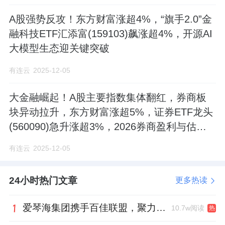
A股强势反攻！东方财富涨超4%，“旗手2.0”金
融科技ETF汇添富(159103)飙涨超4%，开源AI
大模型生态迎关键突破
有连云
2025-12-05
大金融崛起！A股主要指数集体翻红，券商板
块异动拉升，东方财富涨超5%，证券ETF龙头
(560090)急升涨超3%，2026券商盈利与估值
可期
有连云
2025-12-05
24小时热门文章
更多热读
爱琴海集团携手百佳联盟，聚力共拓存量商业新赛道
10.7w阅读
热