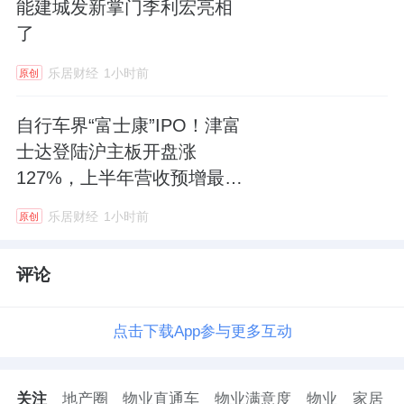
能建城发新掌门李利宏亮相
了
乐居财经
1小时前
原创
自行车界“富士康”IPO！津富
士达登陆沪主板开盘涨
127%，上半年营收预增最高
26%
乐居财经
1小时前
原创
评论
点击下载App参与更多互动
关注
地产圈
物业直通车
物业满意度
物业
家居