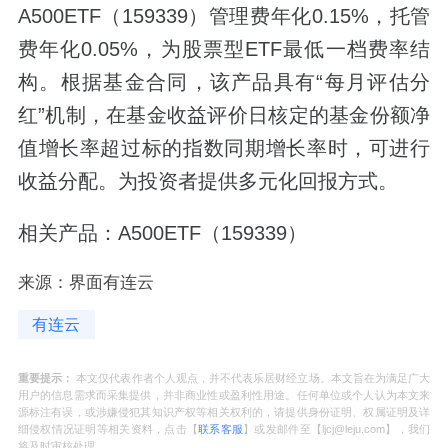
A500ETF（159339）管理费年化0.15%，托管
费年化0.05%，为股票型ETF最低一档费率结
构。根据基金合同，该产品具有“每月评估分
红”机制，在基金收益评价日核定的基金份额净
值增长率超过标的指数同期增长率时，可进行
收益分配。为投资者提供多元化回报方式。
相关产品：A500ETF（159339）
来源：界面有连云
有连云
重要提示：
本文仅代表作者个人观点，并不代表乐居财经立场。本文旨在为满足广大
用户的信息需求而采集提供，并非商业性或盈利性用途。任何单位或个人认为本文来
源标注有误，或涉嫌侵犯其知识产权等相关权利的，请提供身份证明、权属证明及详
细侵权情况证明等相关资料，点击【
联系客服
】或发邮件至【ljcj@leju.com】，我们
将及时审核处理。