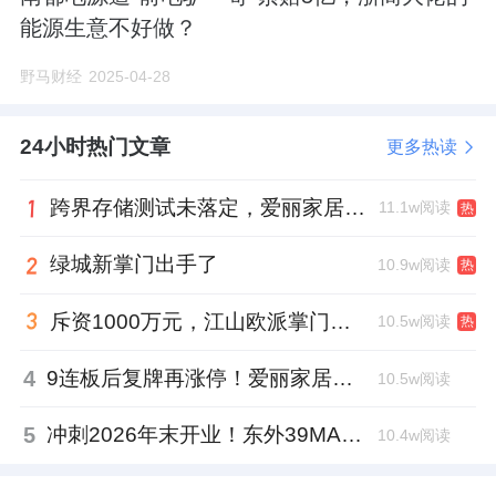
能源生意不好做？
野马财经
2025-04-28
24小时热门文章
更多热读
跨界存储测试未落定，爱丽家居复牌前自揭多重风险
11.1w阅读
热
绿城新掌门出手了
10.9w阅读
热
斥资1000万元，江山欧派掌门人吴水根加码创投基金
10.5w阅读
热
4
9连板后复牌再涨停！爱丽家居市盈率318倍，跨界收购案尚未落地
10.5w阅读
5
冲刺2026年末开业！东外39MALL全球招商启幕，重构东直门商圈格局
10.4w阅读