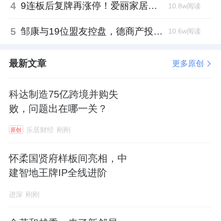
4
9连板后复牌再涨停！爱丽家居市盈率318倍，跨界收购案尚未落地
10.8w阅读
5
邹康与19位盟友控盘，德商产投服务散户绝迹
10.6w阅读
最新文章
更多原创
科达制造75亿跨境并购失
败，问题出在哪一关？
乐居财经
刚刚
原创
怀柔国贤府样板间亮相，中
建智地王牌IP全线进阶
进深
刚刚