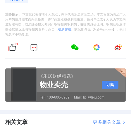
重要提示：
本文仅代表作者个人观点，并不代表乐居财经立场。本文旨在为满足广大
用户的信息需求而采集提供，并非商业性或盈利性用途。任何单位或个人认为本文来
源标注有误，或涉嫌侵犯其知识产权等相关权利的，请提供身份证明、权属证明及详
细侵权情况证明等相关资料，点击【
联系客服
】或发邮件至【ljcj@leju.com】，我们
将及时审核处理。
91
《乐居财经精选》
物业卖壳
订阅
Tel:
400-606-6969
Mail:
ljcj@leju.com
相关文章
更多相关文章