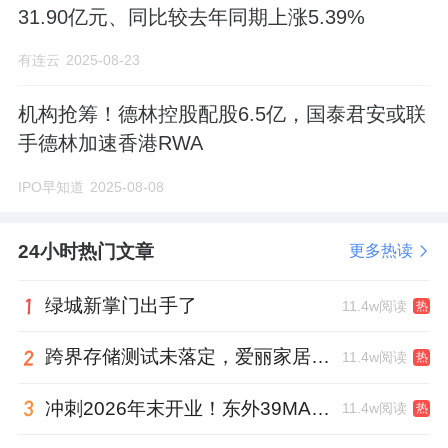
31.90亿元、同比较去年同期上涨5.39%
有连云
2025-08-23
机构抢筹！德林控股配股6.5亿，国泰君安或联
手德林加速香港RWA
IPO早知道
2025-08-08
24小时热门文章
更多热读
绿城新掌门出手了
11.4w阅读
热
跨界存储测试未落定，爱丽家居复牌前自揭多重风险
11.4w阅读
热
冲刺2026年末开业！东外39MALL全球招商启幕，重构东直门商圈格局
11.4w阅读
热