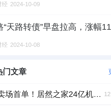
财经
2024-10-09
“天路转债”早盘拉高，涨幅11.
财经
2024-10-08
热门文章
家居卖场首单！居然之家24亿机构间REITs获深交所无异议函
1