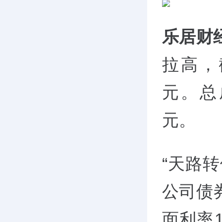
乐居财
拉高，截
元。总成
元。
“天路转
公司债券
面利率1