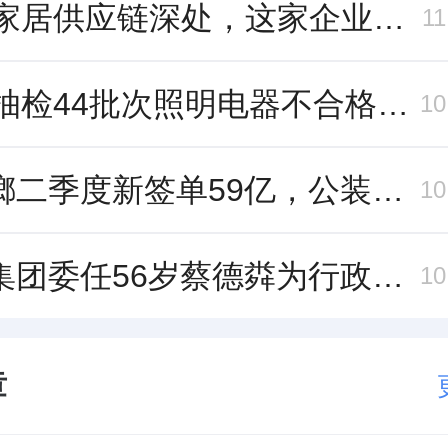
藏在家居供应链深处，这家企业正在悄悄转型
1
重庆抽检44批次照明电器不合格，木林森全资子公司被点名
1
金螳螂二季度新签单59亿，公装业务贡献逾八成
1
恒隆集团委任56岁蔡德粦为行政总裁、年薪2052万港元，曾任星巴克中国CEO
1
章