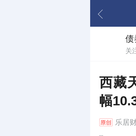
债
关
西藏
幅10.
乐居