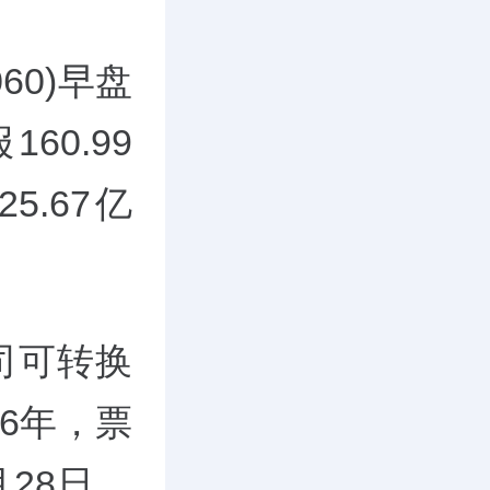
060)早盘
60.99
5.67亿
司可转换
为6年，票
月28日，