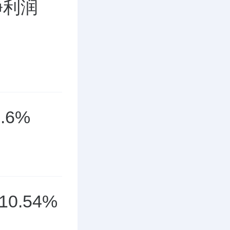
净利润
.6%
.54%