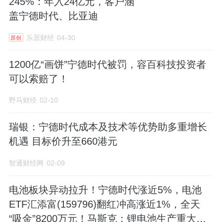
245%：年入24亿元，客户涵
盖宁德时代、比亚迪
乐居财经
04-30
原创
1200亿“画饼”宁德时代被罚，容百科技投资者
可以索赔了！
野马财经
02-10
瑞银：宁德时代成本及技术等优势助多重增长
机遇 目标价升至660港元
智通财经网
02-09
电池板块异动拉升！宁德时代涨近5%，电池
ETF汇添富(159796)翻红冲高涨近1%，全天
“吸金”8200万元！马斯克：锂电池生产重大突