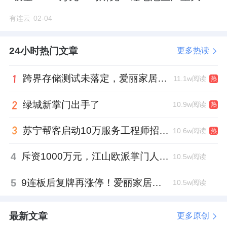
破！
有连云
02-04
24小时热门文章
更多热读
跨界存储测试未落定，爱丽家居复牌前自揭多重风险
11.1w阅读
热
绿城新掌门出手了
10.9w阅读
热
苏宁帮客启动10万服务工程师招募，服务团队将翻番
10.6w阅读
热
4
斥资1000万元，江山欧派掌门人吴水根加码创投基金
10.5w阅读
5
9连板后复牌再涨停！爱丽家居市盈率318倍，跨界收购案尚未落地
10.5w阅读
最新文章
更多原创