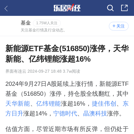
基金
1.75W人关注
关注
关注基金行情及行业动态。
新能源ETF基金(516850)涨停，天华
新能、亿纬锂能涨超16%
界面有连云
2024-09-27 18:48 3.7w阅读
2024年9月27日A股延续上涨行情，新能源ETF
基金（516850）涨停，持仓股全线翻红，其中
天华新能
、
亿纬锂能
涨超16%，
捷佳伟创
、
东
方日升
涨超14%，
宁德时代
、
晶澳科技
涨停。
估值方面，尽管近期市场有所反弹，但仍处于