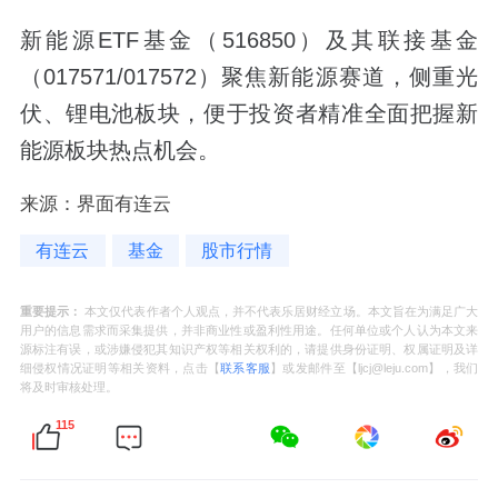
新能源ETF基金（516850）及其联接基金
（017571/017572）聚焦新能源赛道，侧重光
伏、锂电池板块，便于投资者精准全面把握新
能源板块热点机会。
来源：界面有连云
有连云
基金
股市行情
重要提示：
本文仅代表作者个人观点，并不代表乐居财经立场。本文旨在为满足广大
用户的信息需求而采集提供，并非商业性或盈利性用途。任何单位或个人认为本文来
源标注有误，或涉嫌侵犯其知识产权等相关权利的，请提供身份证明、权属证明及详
细侵权情况证明等相关资料，点击【
联系客服
】或发邮件至【ljcj@leju.com】，我们
将及时审核处理。
115