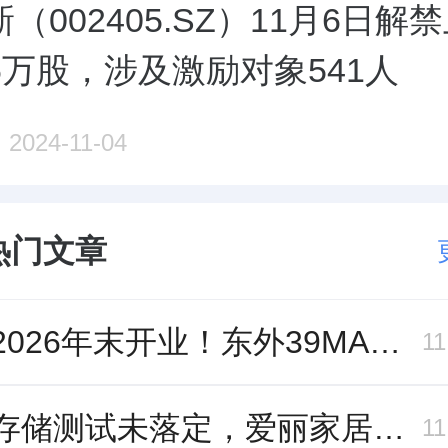
（002405.SZ）11月6日解
.56万股，涉及激励对象541人
2024-11-04
热门文章
冲刺2026年末开业！东外39MALL全球招商启幕，重构东直门商圈格局
1
跨界存储测试未落定，爱丽家居复牌前自揭多重风险
1