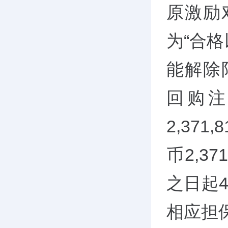
原激励
为“合
能解除限
回购
2,37
币2,3
之日起
相应担