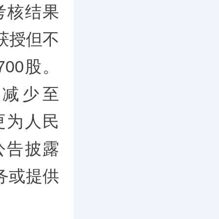
考核结果
获授但不
700股。
减少至
变更为人民
自公告披露
务或提供