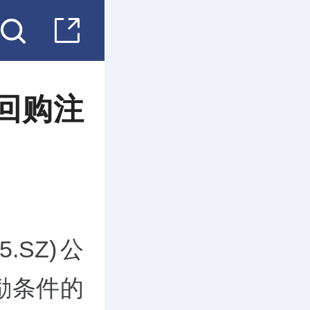
司回购注
05.SZ)公
励条件的