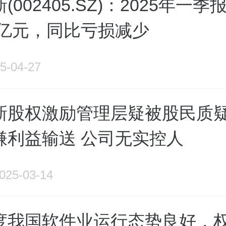
(002405.SZ)：2025年一
52亿元，同比亏损减少
5-04-27
新股权激励管理层疑被股民质
嫌利益输送 公司无实控人
025-03-14
度我国软件业运行态势良好，