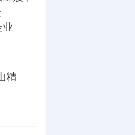
金
企业
东山精