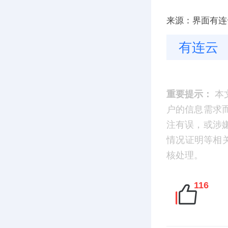
来源：界面有连
有连云
重要提示：
本
户的信息需求
注有误，或涉
情况证明等相
核处理。
116