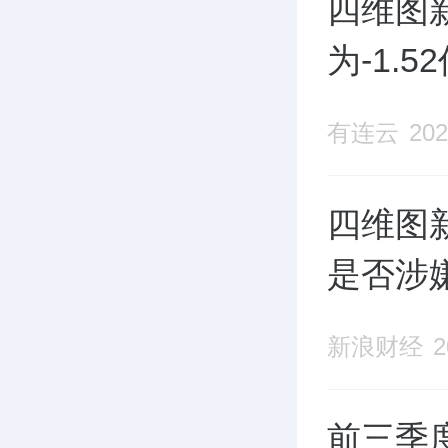
四维图新
为-1.
有连云
202
四维图
是否涉
新浪财经
2
前三季