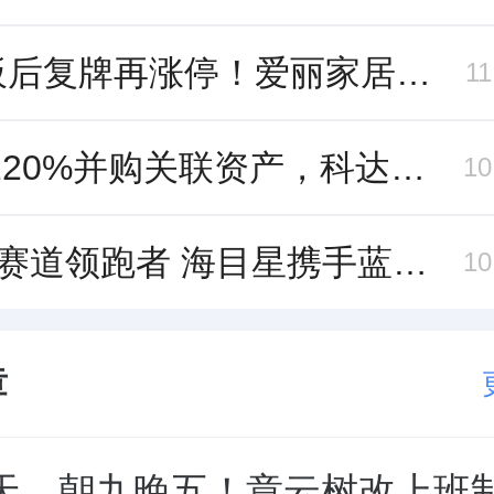
9连板后复牌再涨停！爱丽家居市盈率318倍，跨界收购案尚未落地
1
溢价220%并购关联资产，科达制造近75亿元重组被否
1
TGV 赛道领跑者 海目星携手蓝思科技掘金先进封装
1
章
0天、朝九晚五！章云树改上班