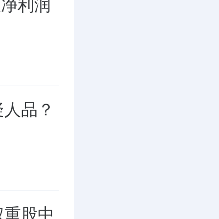
季报净利润
疑人品？
权重股中