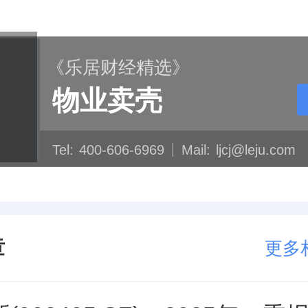
《乐居财经精选》
物业卖壳
Tel:
400-606-6969
Mail:
ljcj@leju.com
章
更多