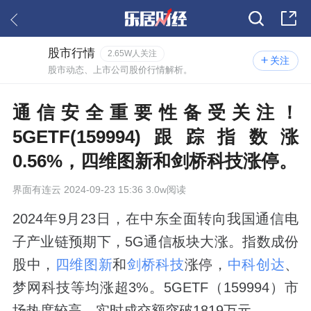
股市行情
2.65W人关注
关注
股市动态、上市公司股价行情解析。
通信安全重要性备受关注！
5GETF(159994)跟踪指数涨
0.56%，四维图新和剑桥科技涨停。
界面有连云
2024-09-23 15:36 3.0w阅读
2024年9月23日，在中东全面转向我国通信电
子产业链预期下，5G通信板块大涨。指数成份
股中，
四维图新
和
剑桥科技
涨停，
中科创达
、
梦网科技等均涨超3%。5GETF（159994）市
场热度较高，实时成交额突破1819万元。