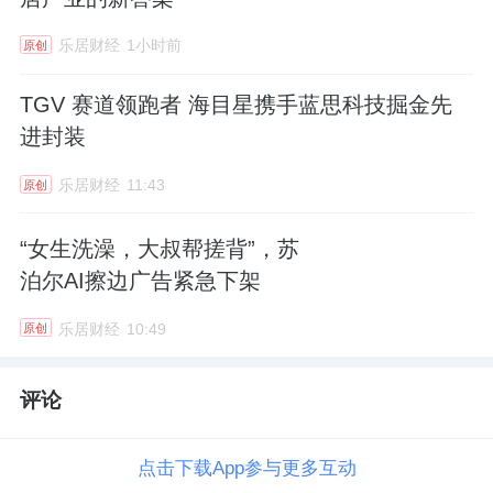
乐居财经
1小时前
原创
TGV 赛道领跑者 海目星携手蓝思科技掘金先
进封装
乐居财经
11:43
原创
“女生洗澡，大叔帮搓背”，苏
泊尔AI擦边广告紧急下架
乐居财经
10:49
原创
评论
点击下载App参与更多互动