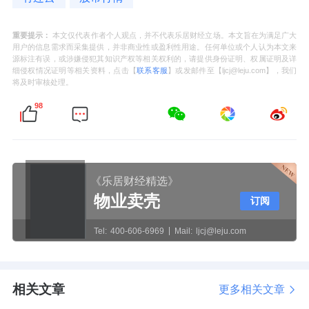
重要提示：
本文仅代表作者个人观点，并不代表乐居财经立场。本文旨在为满足广大
用户的信息需求而采集提供，并非商业性或盈利性用途。任何单位或个人认为本文来
源标注有误，或涉嫌侵犯其知识产权等相关权利的，请提供身份证明、权属证明及详
细侵权情况证明等相关资料，点击【
联系客服
】或发邮件至【ljcj@leju.com】，我们
将及时审核处理。
98
《乐居财经精选》
物业卖壳
订阅
Tel:
400-606-6969
Mail:
ljcj@leju.com
相关文章
更多相关文章