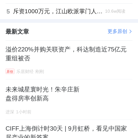
5
斥资1000万元，江山欧派掌门人吴水根加码创投基金
10.6w阅读
最新文章
更多原创
溢价220%并购关联资产，科达制造近75亿元
重组被否
乐居财经
刚刚
原创
未来城星寰时光！朱辛庄新
盘得房率创新高
进深
1小时前
CIFF上海倒计时30天 | 9月虹桥，看见中国家
居产业的新答案