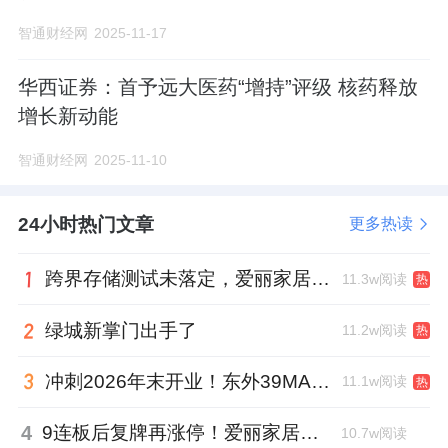
智通财经网
2025-11-17
华西证券：首予远大医药“增持”评级 核药释放
增长新动能
智通财经网
2025-11-10
24小时热门文章
更多热读
跨界存储测试未落定，爱丽家居复牌前自揭多重风险
11.3w阅读
热
绿城新掌门出手了
11.2w阅读
热
冲刺2026年末开业！东外39MALL全球招商启幕，重构东直门商圈格局
11.1w阅读
热
4
9连板后复牌再涨停！爱丽家居市盈率318倍，跨界收购案尚未落地
10.7w阅读