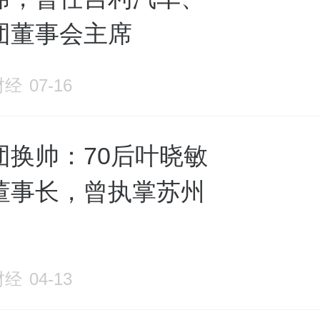
团董事会主席
财经
07-16
团换帅：70后叶晓敏
董事长，曾执掌苏州
财经
04-13