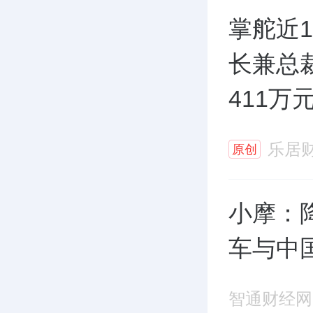
掌舵近
长兼总
411万
乐居
原创
小摩：降
车与中
智通财经网