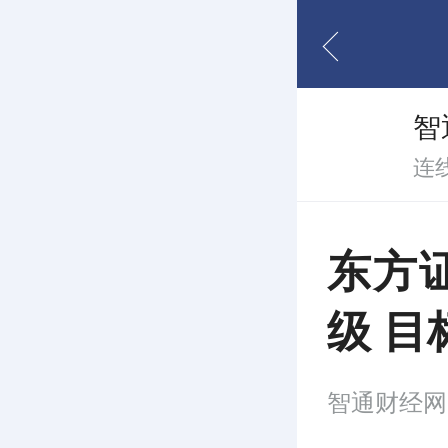
智
连
东方
级 目
智通财经网