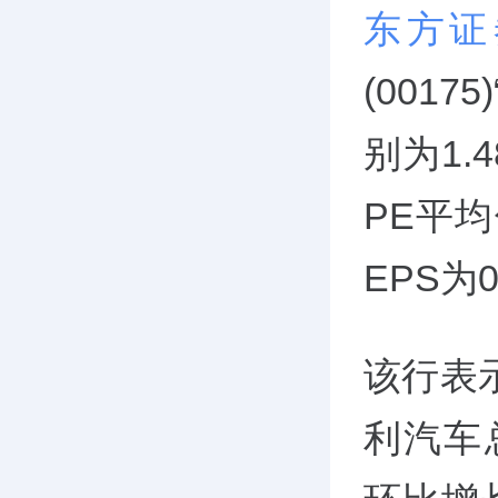
东方证
(0017
别为1.
PE平均
EPS为
该行表
利汽车总