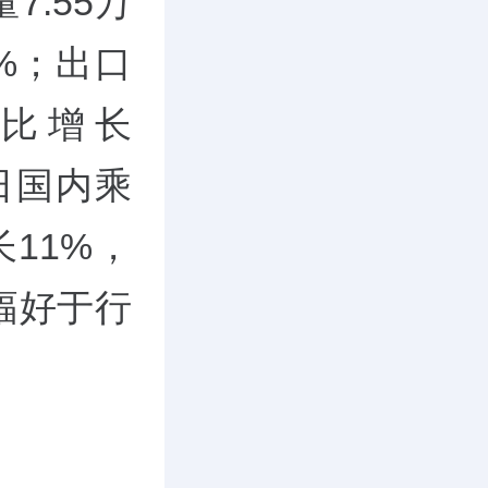
7.55万
8%；出口
环比增长
5日国内乘
11%，
幅好于行