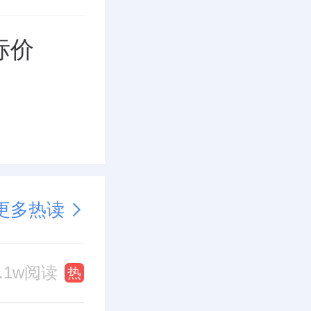
标价
更多热读
1.1w阅读
热