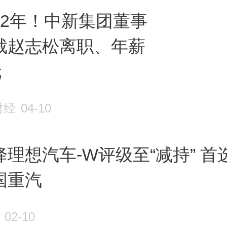
12年！中新集团董事
裁赵志松离职、年薪
元
财经
04-10
理想汽车-W评级至“减持” 首
国重汽
02-10