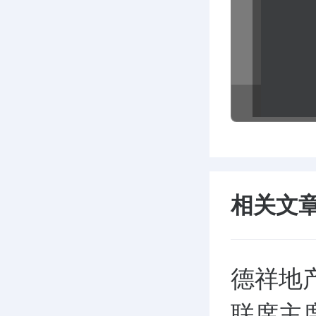
相关文
德祥地
联席主