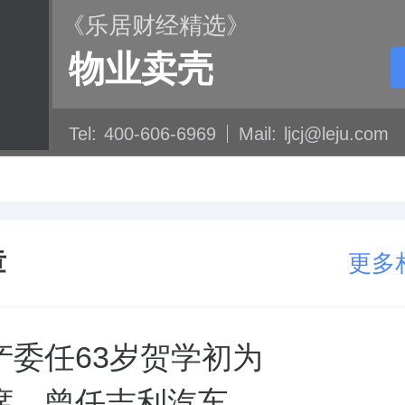
《乐居财经精选》
物业卖壳
Tel:
400-606-6969
Mail:
ljcj@leju.com
章
更多
产委任63岁贺学初为
席，曾任吉利汽车、