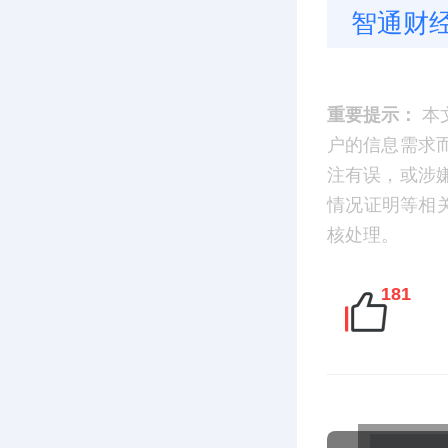
智通财
重要提示：
本
户的信息需求
注有误，或涉
情况证明等相
核处理。
181