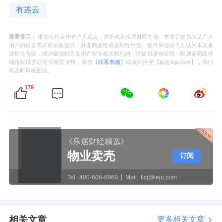
有连云
重要提示：
本文仅代表作者个人观点，并不代表乐居财经立场。本文旨在为满足广大
用户的信息需求而采集提供，并非商业性或盈利性用途。任何单位或个人认为本文来
源标注有误，或涉嫌侵犯其知识产权等相关权利的，请提供身份证明、权属证明及详
细侵权情况证明等相关资料，点击【
联系客服
】或发邮件至【ljcj@leju.com】，我们
将及时审核处理。
179
《乐居财经精选》
物业卖壳
订阅
Tel:
400-606-6969
Mail:
ljcj@leju.com
相关文章
更多相关文章