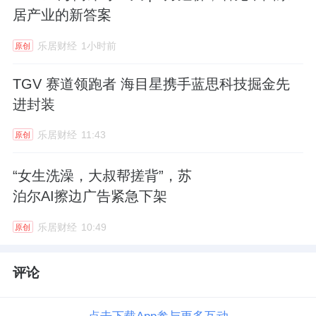
居产业的新答案
乐居财经
1小时前
原创
TGV 赛道领跑者 海目星携手蓝思科技掘金先
进封装
乐居财经
11:43
原创
“女生洗澡，大叔帮搓背”，苏
泊尔AI擦边广告紧急下架
乐居财经
10:49
原创
评论