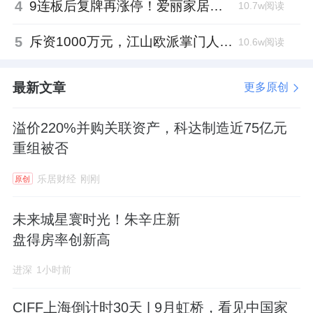
4
9连板后复牌再涨停！爱丽家居市盈率318倍，跨界收购案尚未落地
10.7w阅读
5
斥资1000万元，江山欧派掌门人吴水根加码创投基金
10.6w阅读
最新文章
更多原创
溢价220%并购关联资产，科达制造近75亿元
重组被否
乐居财经
刚刚
原创
未来城星寰时光！朱辛庄新
盘得房率创新高
进深
1小时前
CIFF上海倒计时30天 | 9月虹桥，看见中国家