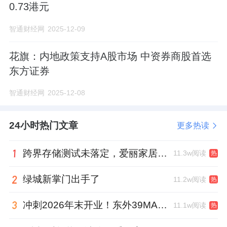
0.73港元
智通财经网
2025-12-09
花旗：内地政策支持A股市场 中资券商股首选
东方证券
智通财经网
2025-12-08
24小时热门文章
更多热读
跨界存储测试未落定，爱丽家居复牌前自揭多重风险
11.3w阅读
热
绿城新掌门出手了
11.2w阅读
热
冲刺2026年末开业！东外39MALL全球招商启幕，重构东直门商圈格局
11.1w阅读
热