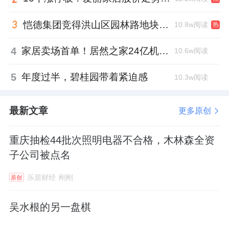
恺德集团竞得洪山区园林路地块，引入贝好家C2M产品定位及营销服务
10.8w阅读
热
4
家居卖场首单！居然之家24亿机构间REITs获深交所无异议函
10.6w阅读
5
年度过半，碧桂园带着紧迫感
10.3w阅读
最新文章
更多原创
重庆抽检44批次照明电器不合格，木林森全资
子公司被点名
乐居财经
刚刚
原创
吴水根的另一盘棋