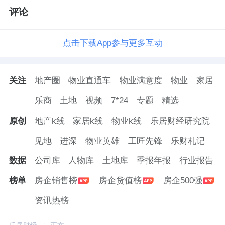
评论
点击下载App参与更多互动
关注
地产圈
物业直通车
物业满意度
物业
家居
乐商
土地
视频
7*24
专题
精选
原创
地产k线
家居k线
物业k线
乐居财经研究院
见地
进深
物业英雄
工匠先锋
乐财札记
数据
公司库
人物库
土地库
季报年报
行业报告
榜单
房企销售榜
房企货值榜
房企500强
资讯热榜