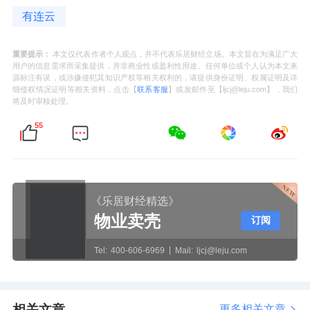
有连云
重要提示：
本文仅代表作者个人观点，并不代表乐居财经立场。本文旨在为满足广大
用户的信息需求而采集提供，并非商业性或盈利性用途。任何单位或个人认为本文来
源标注有误，或涉嫌侵犯其知识产权等相关权利的，请提供身份证明、权属证明及详
细侵权情况证明等相关资料，点击【
联系客服
】或发邮件至【ljcj@leju.com】，我们
将及时审核处理。
55
《乐居财经精选》
物业卖壳
订阅
Tel:
400-606-6969
Mail:
ljcj@leju.com
相关文章
更多相关文章