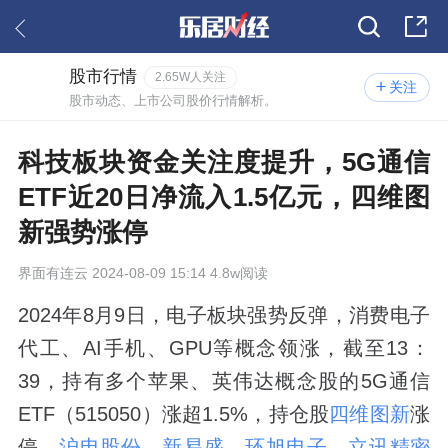
股市行情
2.65W人关注
关注
股市动态、上市公司股价行情解析。
科技板块资金关注度提升，5G通信
ETF近20日净流入1.5亿元，四维图
新强势涨停
界面有连云
2024-08-09 15:14 4.8w阅读
2024年8月9日，电子板块强势反弹，消费电子
代工、AI手机、GPU等概念领涨，截至13：
39，持有多个苹果、英伟达概念股的5G通信
ETF（515050）涨超1.5%，持仓股
四维图新
涨
停，
沪电股份
、
新易盛
、
环旭电子
、
立讯精密