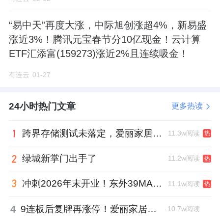
“易中天”再度大涨，中际旭创涨超4%，新易盛
涨近3%！腾讯元宝春节分10亿现金！云计算
ETF汇添富(159273)涨近2%且连续吸金！
有连云
01-27
24小时热门文章
更多热读
跨界存储测试未落定，爱丽家居复牌前自揭多重风险
11.3w阅读
热
绿城新掌门出手了
11.2w阅读
热
冲刺2026年末开业！东外39MALL全球招商启幕，重构东直门商圈格局
11.1w阅读
热
4
9连板后复牌再涨停！爱丽家居市盈率318倍，跨界收购案尚未落地
10.7w阅读