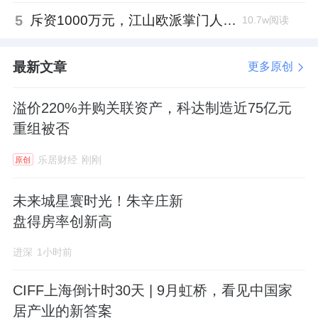
5
斥资1000万元，江山欧派掌门人吴水根加码创投基金
10.7w阅读
最新文章
更多原创
溢价220%并购关联资产，科达制造近75亿元
重组被否
乐居财经
刚刚
原创
未来城星寰时光！朱辛庄新
盘得房率创新高
进深
1小时前
CIFF上海倒计时30天 | 9月虹桥，看见中国家
居产业的新答案