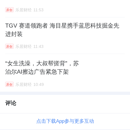
乐居财经
11:53
原创
TGV 赛道领跑者 海目星携手蓝思科技掘金先
进封装
乐居财经
11:43
原创
“女生洗澡，大叔帮搓背”，苏
泊尔AI擦边广告紧急下架
乐居财经
10:49
原创
评论
点击下载App参与更多互动