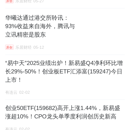
乐居财经
05-27
原创
华曦达通过港交所聆讯：
93%收益来自海外，腾讯与
立讯精密是股东
乐居财经
05-12
原创
“易中天”2025业绩出炉！新易盛Q4净利环比增
长29%-50%！创业板ETF汇添富(159247)今日
上市！
有连云
02-02
创业50ETF(159682)高开上涨1.44%，新易盛
涨超10%！CPO龙头单季度利润创历史新高
有连云
02-02