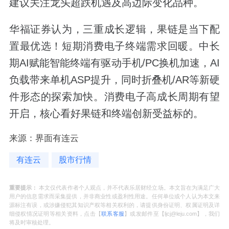
建议关注龙头超跌机遇及高边际变化品种。
华福证券认为，三重成长逻辑，果链是当下配
置最优选！短期消费电子终端需求回暖。中长
期AI赋能智能终端有驱动手机/PC换机加速，AI
负载带来单机ASP提升，同时折叠机/AR等新硬
件形态的探索加快。消费电子高成长周期有望
开启，核心看好果链和终端创新受益标的。
来源：界面有连云
有连云
股市行情
重要提示：
本文仅代表作者个人观点，并不代表乐居财经立场。本文旨在为满足广大
用户的信息需求而采集提供，并非商业性或盈利性用途。任何单位或个人认为本文来
源标注有误，或涉嫌侵犯其知识产权等相关权利的，请提供身份证明、权属证明及详
细侵权情况证明等相关资料，点击【
联系客服
】或发邮件至【ljcj@leju.com】，我们
将及时审核处理。