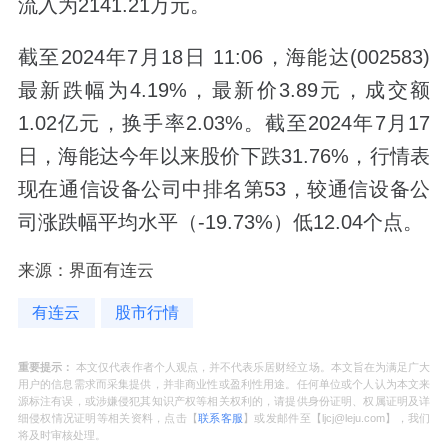
流入为2141.21万元。
截至2024年7月18日 11:06，海能达(002583)
最新跌幅为4.19%，最新价3.89元，成交额
1.02亿元，换手率2.03%。截至2024年7月17
日，海能达今年以来股价下跌31.76%，行情表
现在通信设备公司中排名第53，较通信设备公
司涨跌幅平均水平（-19.73%）低12.04个点。
来源：界面有连云
有连云
股市行情
重要提示：
本文仅代表作者个人观点，并不代表乐居财经立场。本文旨在为满足广大
用户的信息需求而采集提供，并非商业性或盈利性用途。任何单位或个人认为本文来
源标注有误，或涉嫌侵犯其知识产权等相关权利的，请提供身份证明、权属证明及详
细侵权情况证明等相关资料，点击【
联系客服
】或发邮件至【ljcj@leju.com】，我们
将及时审核处理。