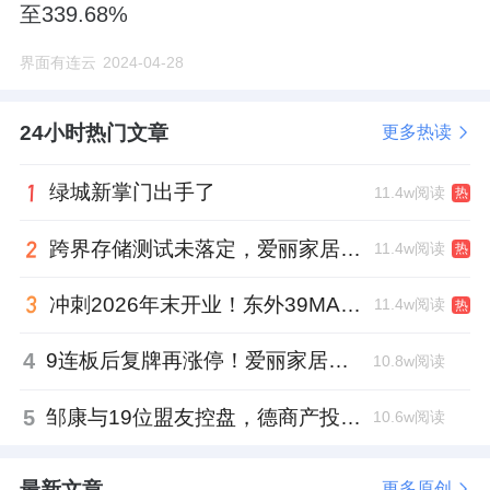
至339.68%
界面有连云
2024-04-28
24小时热门文章
更多热读
绿城新掌门出手了
11.4w阅读
热
跨界存储测试未落定，爱丽家居复牌前自揭多重风险
11.4w阅读
热
冲刺2026年末开业！东外39MALL全球招商启幕，重构东直门商圈格局
11.4w阅读
热
4
9连板后复牌再涨停！爱丽家居市盈率318倍，跨界收购案尚未落地
10.8w阅读
5
邹康与19位盟友控盘，德商产投服务散户绝迹
10.6w阅读
最新文章
更多原创