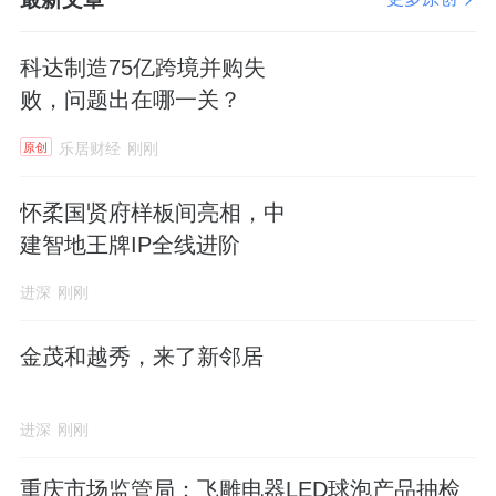
科达制造75亿跨境并购失
败，问题出在哪一关？
乐居财经
刚刚
原创
怀柔国贤府样板间亮相，中
建智地王牌IP全线进阶
进深
刚刚
金茂和越秀，来了新邻居
进深
刚刚
重庆市场监管局：飞雕电器LED球泡产品抽检