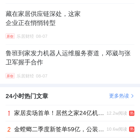
藏在家居供应链深处，这家
企业正在悄悄转型
乐居财经
08-07
原创
鲁班到家发力机器人运维服务赛道，邓崴与张
卫军握手合作
乐居财经
08-07
原创
24小时热门文章
更多热读
家居卖场首单！居然之家24亿机构间REITs获深交所无异议函
12.2w阅读
热
金螳螂二季度新签单59亿，公装业务贡献逾八成
10.6w阅读
热