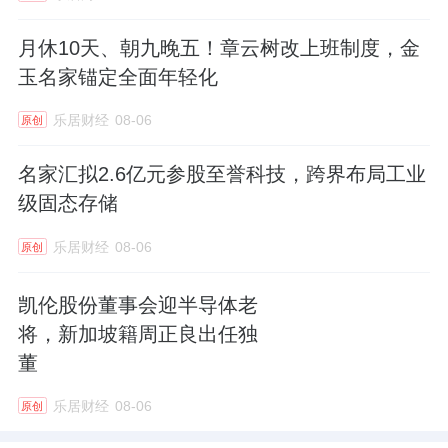
月休10天、朝九晚五！章云树改上班制度，金
玉名家锚定全面年轻化
乐居财经
08-06
原创
名家汇拟2.6亿元参股至誉科技，跨界布局工业
级固态存储
乐居财经
08-06
原创
凯伦股份董事会迎半导体老
将，新加坡籍周正良出任独
董
乐居财经
08-06
原创