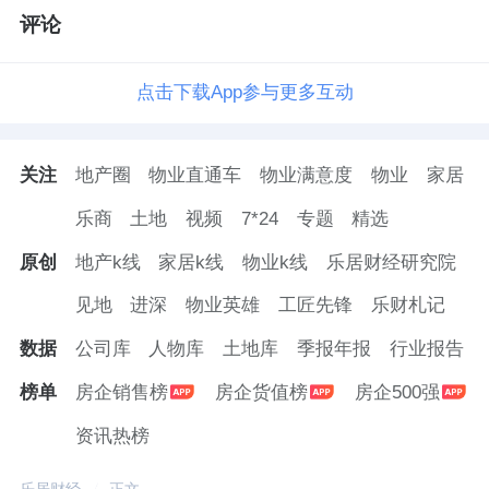
评论
点击下载App参与更多互动
关注
地产圈
物业直通车
物业满意度
物业
家居
乐商
土地
视频
7*24
专题
精选
原创
地产k线
家居k线
物业k线
乐居财经研究院
见地
进深
物业英雄
工匠先锋
乐财札记
数据
公司库
人物库
土地库
季报年报
行业报告
榜单
房企销售榜
房企货值榜
房企500强
资讯热榜