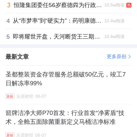
恒隆集团委任56岁蔡德粦为行政总裁、年薪2052万港元，曾任星巴克中国CEO
10.5w阅读
热
4
从“市梦率”到“硬实力”：药明康德如何用业绩填平2021年估值鸿沟？
10.4w阅读
5
即将耀世开盘，天河断货王三期认筹倒计时，抢席趁现在
10.4w阅读
最新文章
更多原创
圣都整装资金存管服务总额破50亿元，竣工7
日解冻率99%
乐居财经
08-07
原创
箭牌洁净大师P70首发：行业首发“净雾盾”技
术，全舱五面除菌重新定义马桶洁净标准
乐居财经
08-07
原创