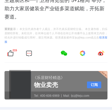
主题展区和一个卫浴博览会的“5+1格局”举办，
助力大家居健装全产业链多渠道赋能，开拓新
赛道。
重要提示：
本文仅代表作者个人观点，并不代表乐居财经立场。 本文著作权，归乐
居财经所有。未经允许，任何单位或个人不得在任何公开传播平台上使用本文内容；
经允许进行转载或引用时，请注明来源。联系请发邮件至ljcj@leju.com或点击
联系客
服
215
《乐居财经精选》
物业卖壳
订阅
Tel:
400-606-6969
Mail:
ljcj@leju.com