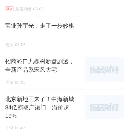
乐居财经
08-06
原创
宝业孙宇光，走了一步妙棋
进深
08-06
招商蛇口九棵树新盘剧透，
全新产品系宋风大宅
进深
08-05
北京新地王来了！中海新城
84亿霸取广渠门，溢价超
19%
进深
08-04