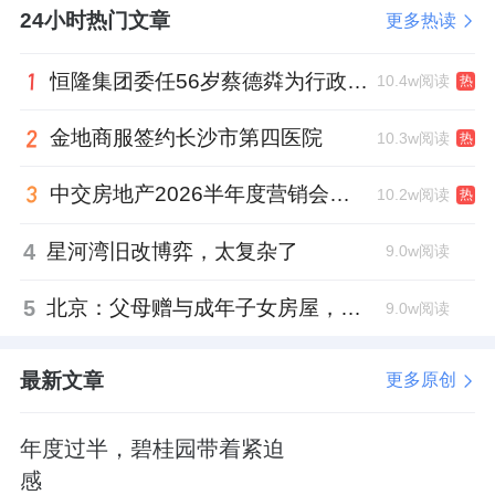
24小时热门文章
更多热读
恒隆集团委任56岁蔡德粦为行政总裁、年薪2052万港元，曾任星巴克中国CEO
10.4w阅读
热
金地商服签约长沙市第四医院
10.3w阅读
热
中交房地产2026半年度营销会，绿城祝军现身了
10.2w阅读
热
4
星河湾旧改博弈，太复杂了
9.0w阅读
5
北京：父母赠与成年子女房屋，不再核验子女的购房资格
9.0w阅读
最新文章
更多原创
年度过半，碧桂园带着紧迫
感