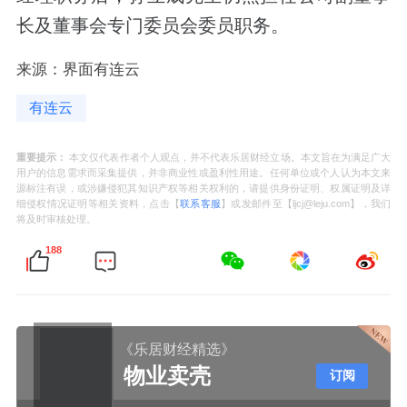
长及董事会专门委员会委员职务。
来源：界面有连云
有连云
重要提示：
本文仅代表作者个人观点，并不代表乐居财经立场。本文旨在为满足广大
用户的信息需求而采集提供，并非商业性或盈利性用途。任何单位或个人认为本文来
源标注有误，或涉嫌侵犯其知识产权等相关权利的，请提供身份证明、权属证明及详
细侵权情况证明等相关资料，点击【
联系客服
】或发邮件至【ljcj@leju.com】，我们
将及时审核处理。
188
《乐居财经精选》
物业卖壳
订阅