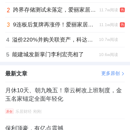
跨界存储测试未落定，爱丽家居复牌前自揭多重风险
11.7w阅读
热
9连板后复牌再涨停！爱丽家居市盈率318倍，跨界收购案尚未落地
11.1w阅读
热
4
溢价220%并购关联资产，科达制造近75亿元重组被否
10.7w阅读
5
能建城发新掌门李利宏亮相了
10.6w阅读
最新文章
更多原创
月休10天、朝九晚五！章云树改上班制度，金
玉名家锚定全面年轻化
乐居财经
刚刚
原创
保利顶豪，有亿点震撼