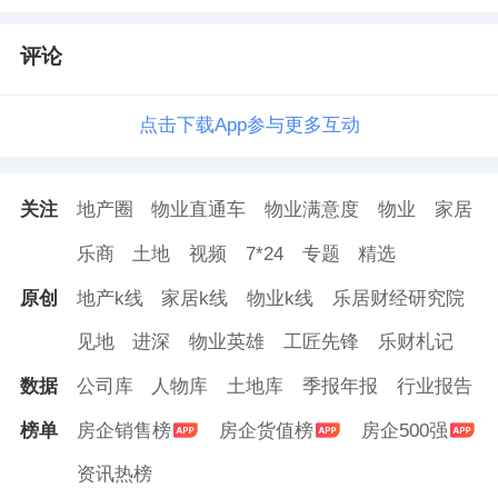
评论
点击下载App参与更多互动
关注
地产圈
物业直通车
物业满意度
物业
家居
乐商
土地
视频
7*24
专题
精选
原创
地产k线
家居k线
物业k线
乐居财经研究院
见地
进深
物业英雄
工匠先锋
乐财札记
数据
公司库
人物库
土地库
季报年报
行业报告
榜单
房企销售榜
房企货值榜
房企500强
资讯热榜