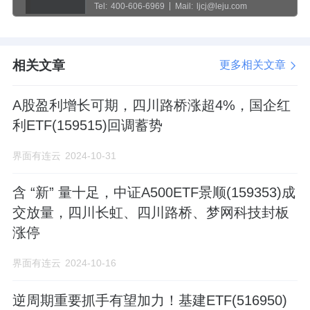
Tel:
400-606-6969
Mail:
ljcj@leju.com
相关文章
更多相关文章
A股盈利增长可期，四川路桥涨超4%，国企红
利ETF(159515)回调蓄势
界面有连云
2024-10-31
含 “新” 量十足，中证A500ETF景顺(159353)成
交放量，四川长虹、四川路桥、梦网科技封板
涨停
界面有连云
2024-10-16
逆周期重要抓手有望加力！基建ETF(516950)