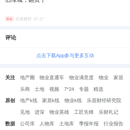
司分别持股99.99%、0.01%。这两家企业由崔
巍、桑春华持股控制。
乐居财经
07-27
原创
最终，石榴集团的股权仍保持崔巍58%、桑春
评论
华42%不变。但有一点，这次股东信息变更
后，石榴集团已不再是境外主体控制的企业，
点击下载App参与更多互动
其境外架构取消了。
关注
地产圈
物业直通车
物业满意度
物业
家居
或意味着，石榴集团自2021年5月递交招股书
上市无果后，已放弃这个念头。
乐商
土地
视频
7*24
专题
精选
原创
地产k线
家居k线
物业k线
乐居财经研究院
过去的2023年，石榴集团董事、监事、高级管
见地
进深
物业英雄
工匠先锋
乐财札记
理人员的离任（含变更）人数共8人，离任人数
占期初全体董事、监事、高级管理人员总人数
数据
公司库
人物库
土地库
季报年报
行业报告