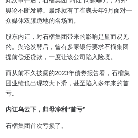
此次事件后，石榴集团“内讧”问题曝光，对外
舆论不断发酵。最终就有了崔巍去年9月面对一
众媒体双膝跪地的名场面。
股东内讧，对石榴集团带来的影响是显而易见
的。舆论发酵后，曾有多家银行要求石榴集团
提前偿还贷款，一度让该公司陷入险境。
而从前不久披露的2023年债券报告看，石榴集
团业绩也出现较大下滑，甚至陷入多年来的首
亏。
内讧乌云下，归母净利“首亏”
石榴集团首次亏损了。