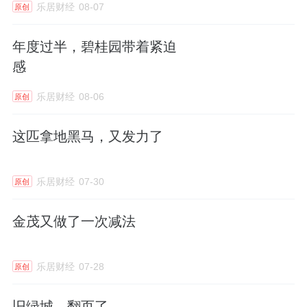
乐居财经
08-07
原创
股东变更在3月14日已完成工商登记变更。
年度过半，碧桂园带着紧迫
此次转让前，石榴集团的唯一股东为北京岷江
感
科技，后者由境外公司控制，穿透其背后股
乐居财经
08-06
原创
东，最终持有者为崔巍控制的Yan Shan
Limited和桑春华控制的Tai hang Shan
这匹拿地黑马，又发力了
Limited，分别持股58%和42%。
乐居财经
07-30
原创
而该转让完成后，北京卡达普投资成为了石榴
金茂又做了一次减法
集团的唯一股东方。
股权穿透显示，北京卡达普投资由北京安纳托
乐居财经
07-28
原创
利亚投资有限公司和北京冈仁信息咨询有限公
旧绿城，翻页了