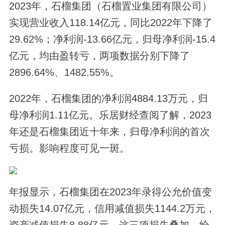
2023年，石榴集团（石榴置业集团有限公司）
实现营业收入118.14亿元，同比2022年下降了
29.62%；净利润-13.66亿元，归母净利润-15.4
亿元，均由盈转亏，两项数据分别下降了
2896.64%、1482.55%。
2022年，石榴集团的净利润4884.13万元，归
母净利润1.11亿元。乐居财经查阅了解，2023
年还是石榴集团近十年来，归母净利润的首次
亏损。影响程度可见一斑。
年报显示，石榴集团在2023年录得公允价值变
动损失14.07亿元，信用减值损失1144.2万元，
资产减值损失8.88亿元。这三项损失叠加，给