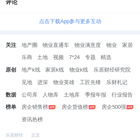
评论
点击下载App参与更多互动
关注
地产圈
物业直通车
物业满意度
物业
家居
乐商
土地
视频
7*24
专题
精选
原创
地产k线
家居k线
物业k线
乐居财经研究院
见地
进深
物业英雄
工匠先锋
乐财札记
数据
公司库
人物库
土地库
季报年报
行业报告
榜单
房企销售榜
房企货值榜
房企500强
资讯热榜
乐居财经
正文