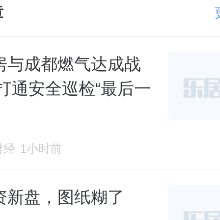
章
房与成都燃气达成战
 打通安全巡检“最后一
财经
1小时前
资新盘，图纸糊了