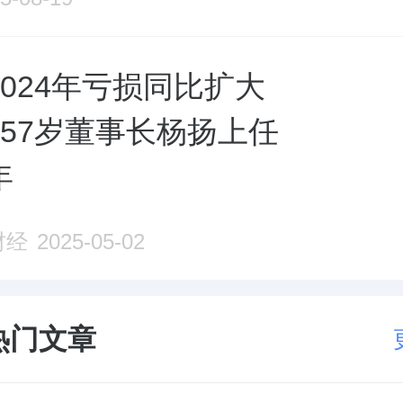
024年亏损同比扩大
，57岁董事长杨扬上任
年
财经
2025-05-02
热门文章