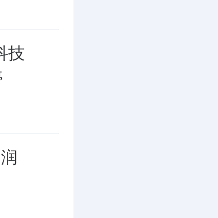
科技
停
利润