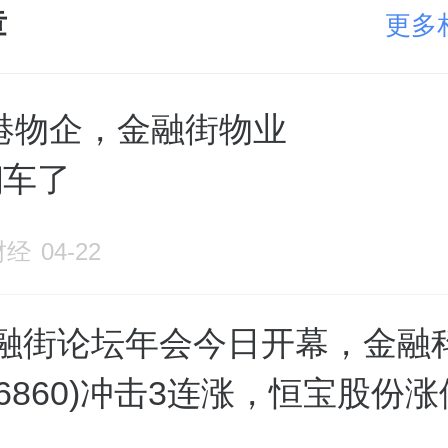
章
更多
港物企，金融街物业
翻车了
财经
04-22
5金融街论坛年会今日开幕，金融
516860)冲击3连涨，恒宝股份涨