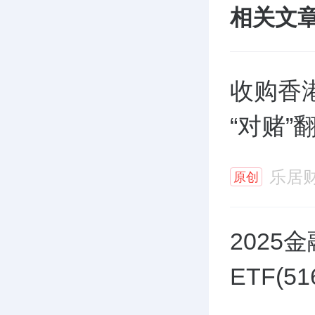
相关文
收购香
“对赌”
乐居
原创
202
ETF(