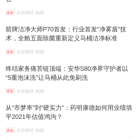
乐居财经
刚刚
原创
箭牌洁净大师P70首发：行业首发“净雾盾”技
术，全舱五面除菌重新定义马桶洁净标准
乐居财经
刚刚
原创
终结家务痛苦链顶端：安华S80净界守护者以
“5重泡沫洗”让马桶从此免刷洗
乐居财经
刚刚
原创
从“市梦率”到“硬实力”：药明康德如何用业绩填
平2021年估值鸿沟？
乐居财经
刚刚
原创