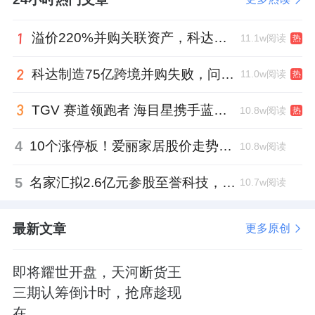
溢价220%并购关联资产，科达制造近75亿元重组被否
11.1w阅读
热
科达制造75亿跨境并购失败，问题出在哪一关？
11.0w阅读
热
TGV 赛道领跑者 海目星携手蓝思科技掘金先进封装
10.8w阅读
热
4
10个涨停板！爱丽家居股价走势有点狂
10.8w阅读
5
名家汇拟2.6亿元参股至誉科技，跨界布局工业级固态存储
10.7w阅读
最新文章
更多原创
即将耀世开盘，天河断货王
三期认筹倒计时，抢席趁现
在