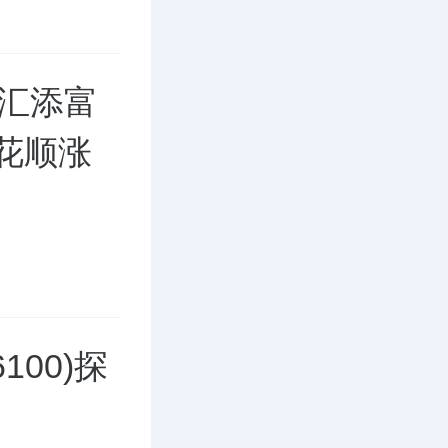
F汇添富
同花顺涨
00)探