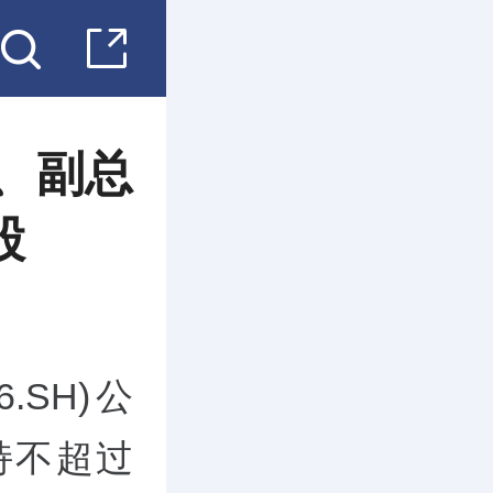
事、副总
股
06.SH)公
持不超过