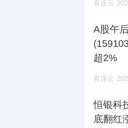
有连云
202
A股午后
(159
超2%
有连云
202
恒银科技
底翻红涨