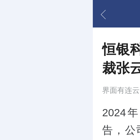
恒银科
裁张云
界面有连云
2024
告，公