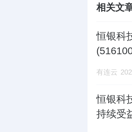
相关文
恒银科
(516
有连云
202
恒银科技
持续受