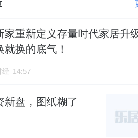
章
新家重新定义存量时代家居升
换就换的底气！
财经
14:57
资新盘，图纸糊了