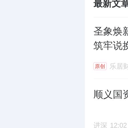
最新文
圣象焕
筑牢说
乐居
原创
顺义国
进深
12:02