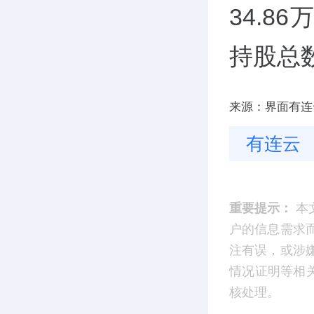
34.8
持股总数
来源：界面有连
有连云
重要提示：
本
户的信息需求
注有误，或涉
情况证明等相
核处理。