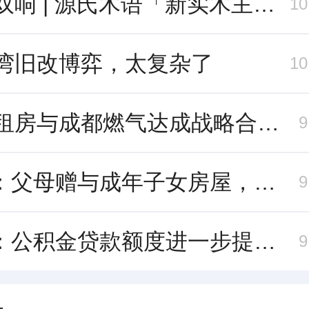
一城双响 | 源氏木语「新实木主义——黑标生活提案」发布会落地天津，黑标旗舰店盛大启幕
1
湾旧改博弈，太复杂了
1
贝壳租房与成都燃气达成战略合作 打通安全巡检“最后一米”
北京：父母赠与成年子女房屋，不再核验子女的购房资格
北京：公积金贷款额度进一步提高、最高可贷340万元