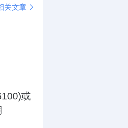
相关文章
00)或
用