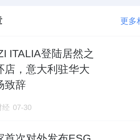
章
更多
陆居然之
环店，意大利驻华大
场致辞
财经
07-30
家首次对外发布ESG