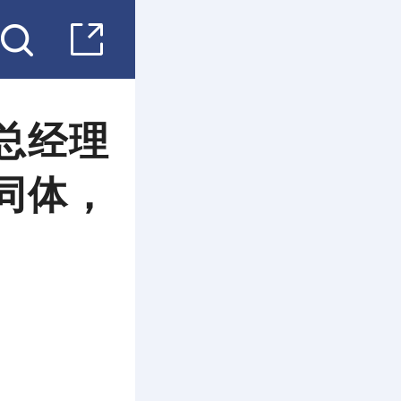
总经理
同体，