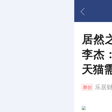
居然
李杰
天猫
乐居