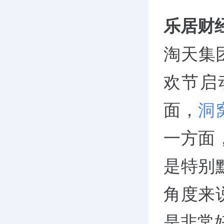
乐居财
淘天集
欢节启
面，
洞
一方面
是特别
角度来
是非常