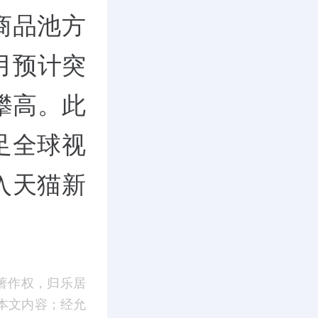
商品池方
月预计突
攀高。此
足全球视
入天猫新
著作权，归乐居
本文内容；经允