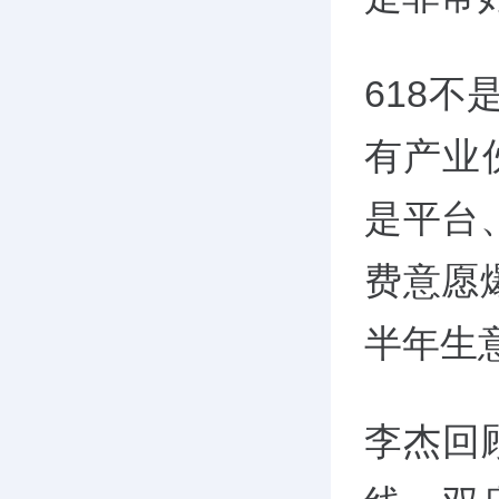
618不
有产业
是平台
费意愿
半年生
李杰回