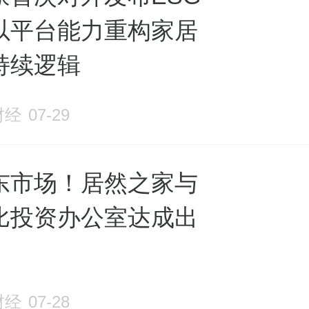
以平台能力重构家居
持续逻辑
财经
07-29
东市场！居然之家与
比投资办公室达成出
财经
07-28