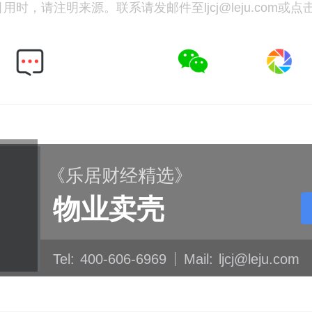
时，请注明来源。联系请发邮件至ljcj@leju.com或点
《乐居财经精选》
物业卖壳
Tel:
400-606-6969
Mail:
ljcj@leju.com