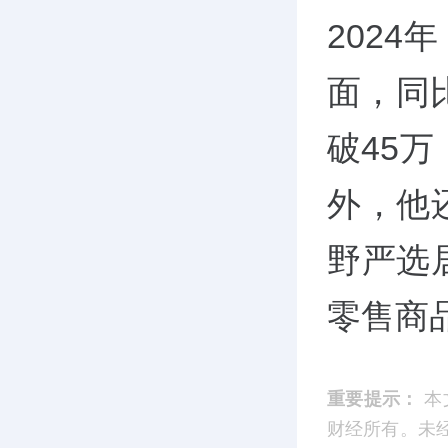
202
面，同
破45万
外，他
野严选
零售商
重要提示：
本
财经所有。未