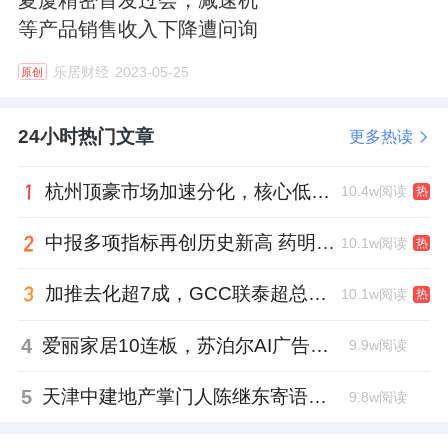
等产品销售收入下降遭问询
乐居财经
2023-05-25
原创
24小时热门文章
更多热读
杭州顶豪市场加速分化，核心低密资产迎来价值兑现
10.4w阅读
热
中报多项指标再创历史新高 药明康德将高质量发展成果“分发”到位
10.1w阅读
热
加推去化超7成，GCC联泰超总湾再次引爆深圳顶豪市场认购热潮
10.1w阅读
热
4
爱丽家居10连板，苏泊尔AI广告翻车，居然之家首单REITs获批丨家居周记
9.9w阅读
5
天津中建地产掌门人陈继东寄语青年“跳出舒适区”，曾任银行信贷经理
9.8w阅读