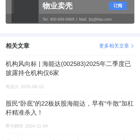
物业卖壳
订阅
为公司争取合法权益，积极配合法院庭审并提
供相关材料及证据，并已向美国第七巡回上诉
Tel:
400-606-6969
Mail:
ljcj@leju.com
法院提起了上诉，本案目前已进入上诉阶段。”
相关文章
据查，海能达成立于1993年5月11日，法定代
更多相关文章
表人为陈清州，注册资本为18.16亿元，有A股
机构风向标 | 海能达(002583)2025年二季度已
“对讲机之王”之称，是全球专网通信领域的供
披露持仓机构仅6家
应商，致力于数字对讲机终端、数字集群通信
系统等专业无线通信设备的研发、制造、销售
有连云
2025-08-15
和服务，并提供整体解决方案。该公司大股东
股民“卧底”的22板妖股海能达，早有“牛散”加杠
为陈清州，持股39.25%。
杆精准杀入！
4月8日，海能达股票一字跌停。截至收盘，海
野马财经
2024-11-04
能达跌9.98%，报4.24元，总市值为77.09亿