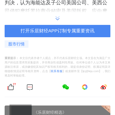
判决，认为海能达及子公司美国公司、美西公
司侵犯摩托罗拉商业秘密及美国版权，应向摩
托罗拉支付损害赔偿3.46亿美元及惩罚性赔偿
4.19亿美元，合计7.65亿美元，约合人民币
打开乐居财经APP订制专属重要资讯
53.34亿元。
股市行情
但海能达不服美国法院一审判决。2022年6
月，海能达向深圳市中级人民法院起诉，诉请
重要提示：
本文仅代表作者个人观点，并不代表乐居财经立场。本文旨在为满足广大
用户的信息需求而采集提供，并非商业性或盈利性用途。任何单位或个人认为本文来
其全新设计开发的H系列产品不侵犯摩托罗拉
源标注有误，或涉嫌侵犯其知识产权等相关权利的，请提供身份证明、权属证明及详
细侵权情况证明等相关资料，点击【
联系客服
】或发邮件至【ljcj@leju.com】，我们
商业秘密和版权。
将及时审核处理。
77
2023年，海能达董秘曾在投资者关系平台上表
示：“公司不认可美国商密版权案件一审判决的
金额，也不认可基于一审判决结果作出的后续
《乐居财经精选》
动议的不利判决。公司将尽全力通过法律途径