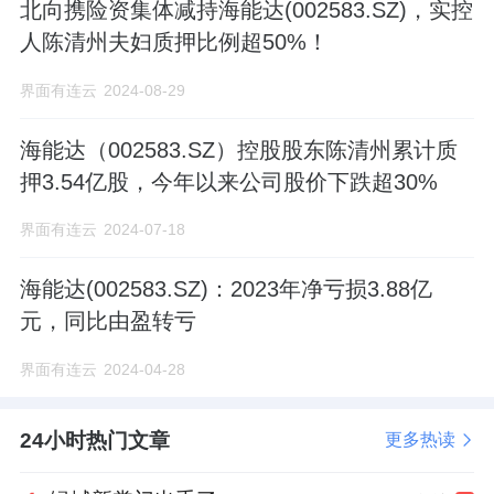
北向携险资集体减持海能达(002583.SZ)，实控
元。
人陈清州夫妇质押比例超50%！
界面有连云
2024-08-29
来源：瑞财经
作者：邓如菲
海能达（002583.SZ）控股股东陈清州累计质
押3.54亿股，今年以来公司股价下跌超30%
界面有连云
2024-07-18
海能达(002583.SZ)：2023年净亏损3.88亿
元，同比由盈转亏
界面有连云
2024-04-28
24小时热门文章
更多热读