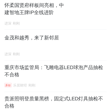
怀柔国贤府样板间亮相，中
建智地王牌IP全线进阶
进深
刚刚
金茂和越秀，来了新邻居
进深
刚刚
重庆市场监管局：飞雕电器LED球泡产品抽检
不合格
乐居财经
刚刚
原创
贵派照明登质量黑榜，固定式LED灯具抽检不
合格