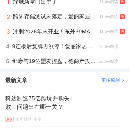
绿城新掌门出手了
11.4w阅读
热
跨界存储测试未落定，爱丽家居复牌前自揭多重风险
11.4w阅读
热
冲刺2026年末开业！东外39MALL全球招商启幕，重构东直门商圈格局
11.3w阅读
热
4
9连板后复牌再涨停！爱丽家居市盈率318倍，跨界收购案尚未落地
10.8w阅读
5
邹康与19位盟友控盘，德商产投服务散户绝迹
10.6w阅读
最新文章
更多原创
科达制造75亿跨境并购失
败，问题出在哪一关？
乐居财经
刚刚
原创