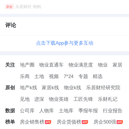
乐居财经
刚刚
原创
评论
点击下载App参与更多互动
关注
地产圈
物业直通车
物业满意度
物业
家居
乐商
土地
视频
7*24
专题
精选
原创
地产k线
家居k线
物业k线
乐居财经研究院
见地
进深
物业英雄
工匠先锋
乐财札记
数据
公司库
人物库
土地库
季报年报
行业报告
榜单
房企销售榜
房企货值榜
房企500强