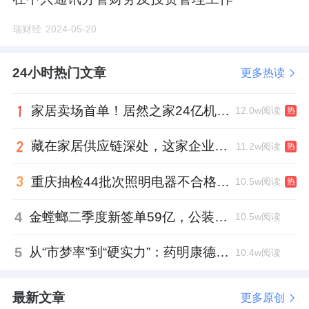
瑞财经
2024-05-20
24小时热门文章
更多热读
家居卖场首单！居然之家24亿机构间REITs获深交所无异议函
12.0w阅读
热
藏在家居供应链深处，这家企业正在悄悄转型
11.2w阅读
热
重庆抽检44批次照明电器不合格，木林森全资子公司被点名
10.5w阅读
热
4
金螳螂二季度新签单59亿，公装业务贡献逾八成
10.5w阅读
5
从“市梦率”到“硬实力”：药明康德如何用业绩填平2021年估值鸿沟？
10.4w阅读
最新文章
更多原创