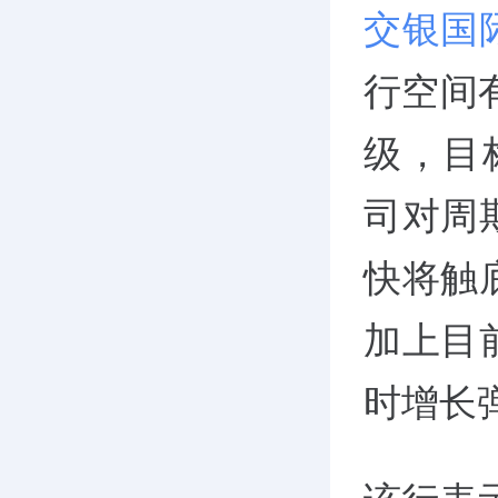
交银国
行空间
级，目
司对周
快将触
加上目
时增长