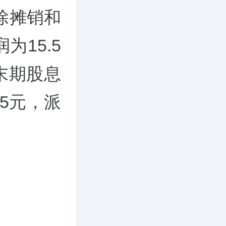
扣除摊销和
15.5
末期股息
85元，派