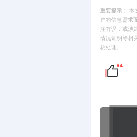
重要提示：
本
户的信息需求
注有误，或涉
情况证明等相
核处理。
94