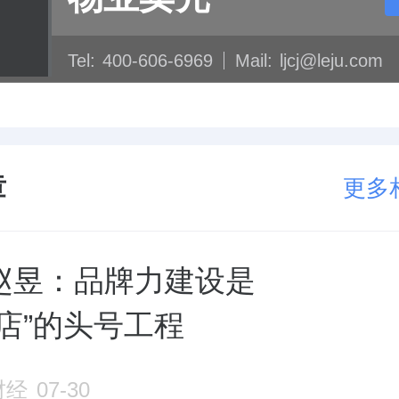
Tel:
400-606-6969
Mail:
ljcj@leju.com
章
更多
赵昱：品牌力建设是
店”的头号工程
财经
07-30