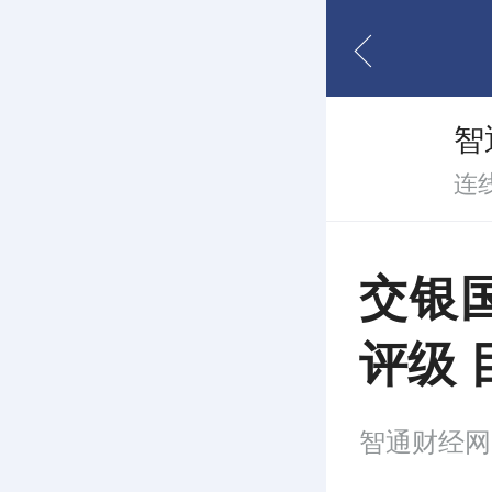
智
连
交银
评级 
智通财经网