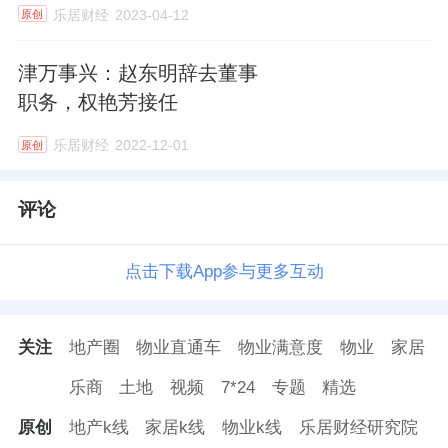
乐居财经
2023-04-12
原创
津万事兴：赵东明辞去董事
职务，权艳芳接任
乐居财经
2022-12-01
原创
评论
点击下载App参与更多互动
关注
地产圈
物业直通车
物业满意度
物业
家居
乐商
土地
视频
7*24
专题
精选
原创
地产k线
家居k线
物业k线
乐居财经研究院