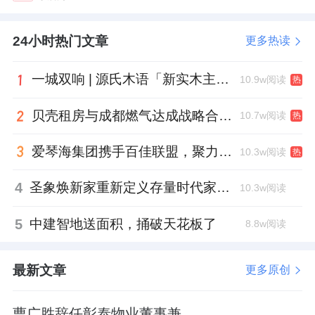
24小时热门文章
更多热读
一城双响 | 源氏木语「新实木主义——黑标生活提案」发布会落地天津，黑标旗舰店盛大启幕
10.9w阅读
热
贝壳租房与成都燃气达成战略合作 打通安全巡检“最后一米”
10.7w阅读
热
爱琴海集团携手百佳联盟，聚力共拓存量商业新赛道
10.3w阅读
热
4
圣象焕新家重新定义存量时代家居升级逻辑，筑牢说换就换的底气！
10.3w阅读
5
中建智地送面积，捅破天花板了
8.8w阅读
最新文章
更多原创
曹广胜辞任彰泰物业董事兼