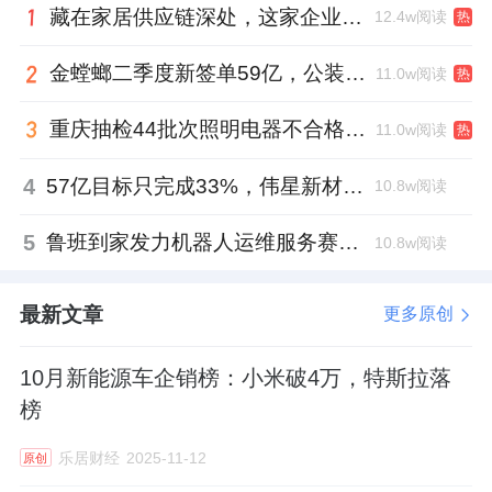
藏在家居供应链深处，这家企业正在悄悄转型
12.4w阅读
热
金螳螂二季度新签单59亿，公装业务贡献逾八成
11.0w阅读
热
重庆抽检44批次照明电器不合格，木林森全资子公司被点名
11.0w阅读
热
4
57亿目标只完成33%，伟星新材董事长金红阳达标之路还有多远？
10.8w阅读
5
鲁班到家发力机器人运维服务赛道，邓崴与张卫军握手合作
10.8w阅读
最新文章
更多原创
10月新能源车企销榜：小米破4万，特斯拉落
榜
乐居财经
2025-11-12
原创