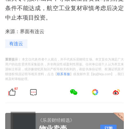
条件不能达成，航空工业复材审慎考虑后决定
中止本项目投资。
来源：界面有连云
有连云
重要提示：
本文仅代表作者个人观点，并不代表乐居财经立场。本文旨在为满足广大
用户的信息需求而采集提供，并非商业性或盈利性用途。任何单位或个人认为本文来
源标注有误，或涉嫌侵犯其知识产权等相关权利的，请提供身份证明、权属证明及详
细侵权情况证明等相关资料，点击【
联系客服
】或发邮件至【ljcj@leju.com】，我们
将及时审核处理。
87
《乐居财经精选》
物业卖壳
订阅