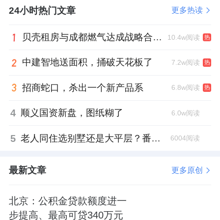
24小时热门文章
更多热读
贝壳租房与成都燃气达成战略合作 打通安全巡检“最后一米”
10.4w阅读
热
中建智地送面积，捅破天花板了
7.2w阅读
热
招商蛇口，杀出一个新产品系
6.8w阅读
热
4
顺义国资新盘，图纸糊了
6.0w阅读
5
老人同住选别墅还是大平层？番禺这份豪宅榜单给出了答案
6004阅读
最新文章
更多原创
北京：公积金贷款额度进一
步提高、最高可贷340万元