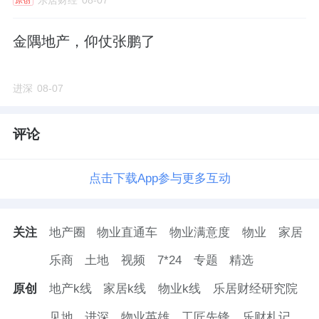
金隅地产，仰仗张鹏了
进深
08-07
评论
点击下载App参与更多互动
关注
地产圈
物业直通车
物业满意度
物业
家居
乐商
土地
视频
7*24
专题
精选
原创
地产k线
家居k线
物业k线
乐居财经研究院
见地
进深
物业英雄
工匠先锋
乐财札记