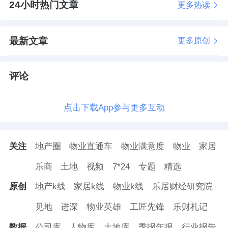
24小时热门文章
更多热读
最新文章
更多原创
评论
点击下载App参与更多互动
关注
地产圈
物业直通车
物业满意度
物业
家居
乐商
土地
视频
7*24
专题
精选
原创
地产k线
家居k线
物业k线
乐居财经研究院
见地
进深
物业英雄
工匠先锋
乐财札记
数据
公司库
人物库
土地库
季报年报
行业报告