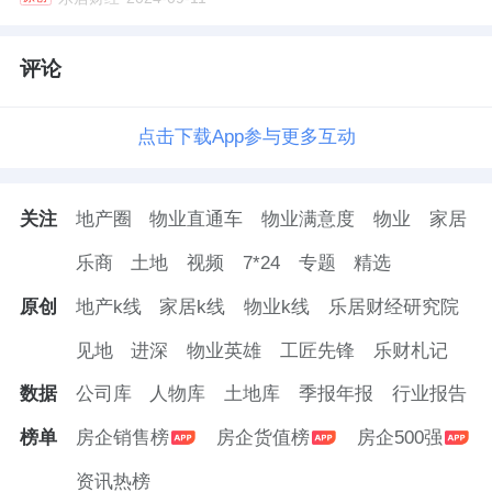
评论
点击下载App参与更多互动
关注
地产圈
物业直通车
物业满意度
物业
家居
乐商
土地
视频
7*24
专题
精选
原创
地产k线
家居k线
物业k线
乐居财经研究院
见地
进深
物业英雄
工匠先锋
乐财札记
数据
公司库
人物库
土地库
季报年报
行业报告
榜单
房企销售榜
房企货值榜
房企500强
资讯热榜