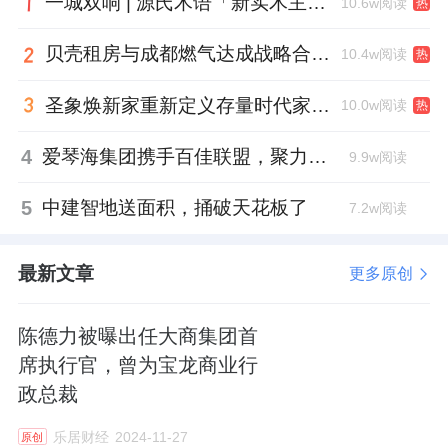
一城双响 | 源氏木语「新实木主义——黑标生活提案」发布会落地天津，黑标旗舰店盛大启幕
10.6w阅读
热
贝壳租房与成都燃气达成战略合作 打通安全巡检“最后一米”
10.4w阅读
热
圣象焕新家重新定义存量时代家居升级逻辑，筑牢说换就换的底气！
10.0w阅读
热
4
爱琴海集团携手百佳联盟，聚力共拓存量商业新赛道
9.9w阅读
5
中建智地送面积，捅破天花板了
7.2w阅读
最新文章
更多原创
陈德力被曝出任大商集团首
席执行官，曾为宝龙商业行
政总裁
乐居财经
2024-11-27
原创