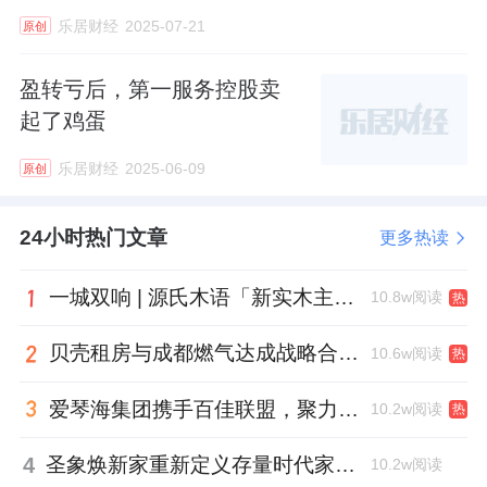
乐居财经
2025-07-21
原创
盈转亏后，第一服务控股卖
起了鸡蛋
乐居财经
2025-06-09
原创
24小时热门文章
更多热读
一城双响 | 源氏木语「新实木主义——黑标生活提案」发布会落地天津，黑标旗舰店盛大启幕
10.8w阅读
热
贝壳租房与成都燃气达成战略合作 打通安全巡检“最后一米”
10.6w阅读
热
爱琴海集团携手百佳联盟，聚力共拓存量商业新赛道
10.2w阅读
热
4
圣象焕新家重新定义存量时代家居升级逻辑，筑牢说换就换的底气！
10.2w阅读