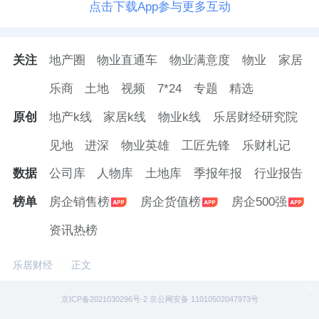
点击下载App参与更多互动
关注
地产圈
物业直通车
物业满意度
物业
家居
乐商
土地
视频
7*24
专题
精选
原创
地产k线
家居k线
物业k线
乐居财经研究院
见地
进深
物业英雄
工匠先锋
乐财札记
数据
公司库
人物库
土地库
季报年报
行业报告
榜单
房企销售榜
房企货值榜
房企500强
资讯热榜
乐居财经
正文
京ICP备2021030296号-2 京公网安备 11010502047973号