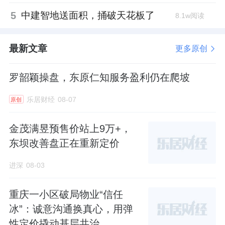
5
中建智地送面积，捅破天花板了
8.1w阅读
最新文章
更多原创
罗韶颖操盘，东原仁知服务盈利仍在爬坡
乐居财经
08-07
原创
金茂满昱预售价站上9万+，
东坝改善盘正在重新定价
进深
08-03
重庆一小区破局物业“信任
冰”：诚意沟通换真心，用弹
性定价撬动基层共治