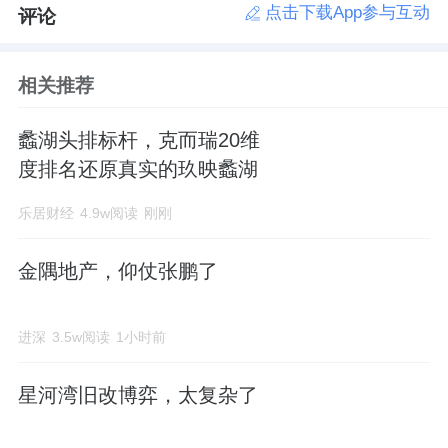
点击下载App参与互动
评论
相关推荐
蠡湖头排标杆，克而瑞20维
度排名还原真实的玖映蠡湖
乐居财经
4.9w阅读
刚刚
金隅地产，仰仗张鹏了
进深
3.5w阅读
1小时前
星河湾旧改博弈，太复杂了