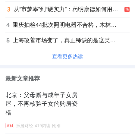
从“市梦率”到“硬实力”：药明康德如何用业绩填平2021年估值鸿沟？
热
4
重庆抽检44批次照明电器不合格，木林森全资子公司被点名
5
上海改善市场变了，真正稀缺的是这类社区
查看更多热读
最新文章推荐
北京：父母赠与成年子女房
屋，不再核验子女的购房资
格
乐居财经
419阅读
刚刚
原创