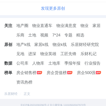
发现更多原创
关注
地产圈
物业直通车
物业满意度
物业
家居
乐商
土地
视频
7*24
专题
精选
原创
地产k线
家居k线
物业k线
乐居财经研究院
见地
进深
物业英雄
工匠先锋
乐财札记
数据
公司库
人物库
土地库
季报年报
行业报告
榜单
房企销售榜
房企货值榜
房企500强
资讯热榜
乐居财经
正文
京ICP备2021030296号-2 京公网安备 11010502047973号