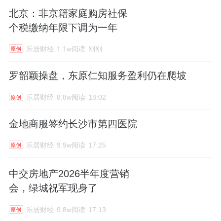
北京：非京籍家庭购房社保
个税缴纳年限下调为一年
乐居财经
1.1w阅读
刚刚
原创
罗韶颖操盘，东原仁知服务盈利仍在爬坡
乐居财经
8.8w阅读
18:02
原创
金地商服签约长沙市第四医院
乐居财经
9.9w阅读
17:25
原创
中交房地产2026半年度营销
会，绿城祝军现身了
乐居财经
9.8w阅读
17:13
原创