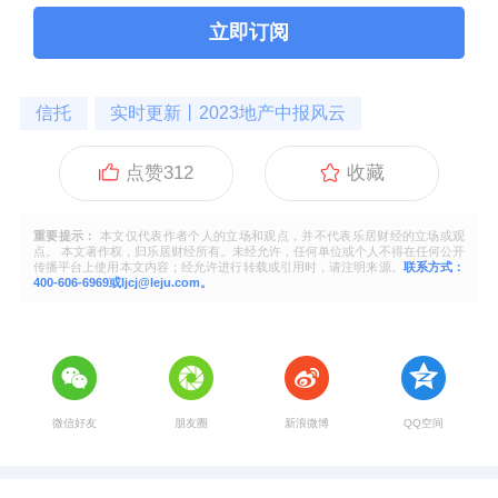
立即订阅
信托
实时更新丨2023地产中报风云
点赞
312
收藏
重要提示：
本文仅代表作者个人的立场和观点，并不代表乐居财经的立场或观
点。 本文著作权，归乐居财经所有。未经允许，任何单位或个人不得在任何公开
传播平台上使用本文内容；经允许进行转载或引用时，请注明来源。
联系方式：
400-606-6969或ljcj@leju.com。
微信好友
朋友圈
新浪微博
QQ空间