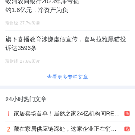
蛟河农商银行2023年净亏损
约1.6亿元，净资产为负
瑞财经
27.7w阅读
旗下喜播教育涉嫌虚假宣传，喜马拉雅黑猫投
诉达3596条
瑞财经
27.6w阅读
查看更多专栏文章
24小时热门文章
家居卖场首单！居然之家24亿机构间REITs获深交所无异议函
热
藏在家居供应链深处，这家企业正在悄悄转型
热