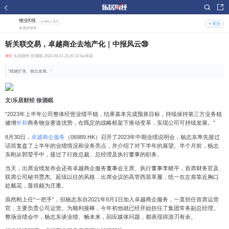
物业K线
6.49W人关注
关注
发现好物管。
斩关联交易，卓越商企去地产化｜中报风云㊴
乐居财经
徐酒眠 2023-09-01 21:20 12.5w阅读
“稳健扩张、独立发展。”
文
/
乐居财经
徐酒眠
“2023年上半年公司整体经营业绩平稳，结果基本完成预算目标，持续保持第三方业务稳
健增
长和
商务物业赛道优势，在既定的战略框架下推动变革，实现公司可持续发展。”
8月30日，
卓越商企服务
（06989.HK）召开了2023年中期业绩说明会，杨志东率先接过
话筒复盘了上半年的业绩情况和业务亮点，并介绍了对下半年的展望。半个月前，杨志
东刚从郭莹手中，接过了行政总裁、总经理及执行董事的职务。
当天，出席业绩发布会还有卓越商企服务董事会主席、执行董事李晓平，首席财务官及
联席公司秘书贾杰。延续以往的风格，出席会议的高管西装革履，统一在左肩靠近胸口
处戴花，显得颇为庄重。
虽然刚上任“一把手”，但杨志东自2021年9月1日加入卓越商企服务，一直担任首席运营
官，主要负责公司运营。为顺利接棒，今年初他就已经开始担任了集团常务副总经理。
整场业绩会中，杨志东谈业绩、畅未来，回应媒体问题，都表现得游刃有余。