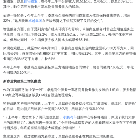
业物业，以及
住宅物业
，在今年上半年分别收入10.51亿元、2.46亿元，以及2.69亿元。
其中，独立第三方物业占基本物业服务收入的61%。
值得一提的是，今年上半年，卓越商企服务的住宅物业收入依然保持健康增长，增速
32%，“这反映出
卓越集团
在严峻形势之下依然实现了良好的交付”。
增值服务方面，由于受到房地产经济环境下行影响，卓越商企服务对非业主增值服务主
动压降，收入同比下降62.2%，收入压降2.5亿元，毛利压降1.2亿元，去地产化基本完
成。但与此同时，业主增值服务收入同比大幅增长65.1%。
体现在规模上，截至2023年6月30日，卓越商企服务总合约物业面积7330万平方米，同
比增长6%；总在管物业面积6042万平方米，同比增长21%。其中，来自第三方的在管物
业面积约3845万平方米，占比64%。
今年上半年，卓越商企服务新拓第三方项目物业合同90个，总合同额约7.63亿元，年化
合同额约3.10亿元。
新赛道构建第二增长
曲线
作为“高端商务物业第一股”，卓越商企服务一直将商务物业作为发展的主航道，服务包括
PM商业写字楼服务以及FM综合设施管理服务。
坚持战略客户深耕的策略，上半年，卓越商企服务初步实现了“高绩效、保续约、促增长”
的目标，期内新拓战略客户合同额2.53亿元，战略客户保有率100%。
“（上半年）成功拿下了腾讯微信总部、
小鹏汽车
创新中心等标杆项目，体现了我们大客
户的深耕能力”，杨志东进一步透露，“今年部分战略客户的大型新建园区集中在下半年进
行招投标，年底前有望推进较大幅度的业绩增长。”
主航道之外，通过收购助力新赛道，卓越商企服务正在构建第二增长曲线。