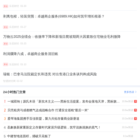
乐居财经
03-30
原创
剥离包袱，轻装突围：卓越商企服务(6989.HK)如何筑牢增长根基？
乐居财经
03-27
原创
万物云2025业绩会：收缴率下降和新项目爬坡期两大因素致住宅物业毛利微降
乐居财经
03-20
原创
利润骤降六成，卓越商企服务清旧账
乐居财经
03-10
原创
瑞银：巴拿马法院裁定长和违宪 对出售港口业务谈判构成风险
智通财经网
02-02
24小时热门文章
更多热读
一城双响 | 源氏木语「新实木主义——黑标生活提案」发布会落地天津，黑标旗舰店盛大启幕
10.8w阅读
热
贝壳租房与成都燃气达成战略合作 打通安全巡检“最后一米”
10.6w阅读
热
爱琴海集团携手百佳联盟，聚力共拓存量商业新赛道
10.2w阅读
热
4
圣象焕新家重新定义存量时代家居升级逻辑，筑牢说换就换的底气！
10.2w阅读
5
中建智地送面积，捅破天花板了
8.1w阅读