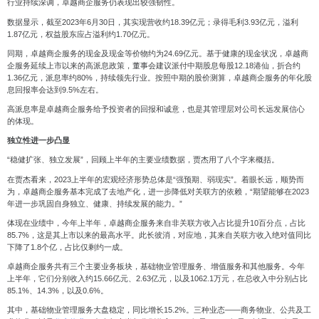
行业持续深调，卓越商企服务仍表现出较强韧性。
数据显示，截至2023年6月30日，其实现营收约18.39亿元；录得毛利3.93亿元，溢利
1.87亿元，权益股东应占溢利约1.70亿元。
同期，卓越商企服务的现金及现金等价物约为24.69亿元。基于健康的现金状况，卓越商
企服务延续上市以来的高派息政策，董事会建议派付中期股息每股12.18港仙，折合约
1.36亿元，派息率约80%，持续领先行业。按照中期的股价测算，卓越商企服务的年化股
息回报率会达到9.5%左右。
高派息率是卓越商企服务给予投资者的回报和诚意，也是其管理层对公司长远发展信心
的体现。
独立性进一步凸显
“稳健扩张、独立发展”，回顾上半年的主要业绩数据，贾杰用了八个字来概括。
在贾杰看来，2023上半年的宏观经济形势总体是“强预期、弱现实”。着眼长远，顺势而
为，卓越商企服务基本完成了去地产化，进一步降低对关联方的依赖，“期望能够在2023
年进一步巩固自身独立、健康、持续发展的能力。”
体现在业绩中，今年上半年，卓越商企服务来自非关联方收入占比提升10百分点，占比
85.7%，这是其上市以来的最高水平。此长彼消，对应地，其来自关联方收入绝对值同比
下降了1.8个亿，占比仅剩约一成。
卓越商企服务共有三个主要业务板块，基础物业管理服务、增值服务和其他服务。今年
上半年，它们分别收入约15.66亿元、2.63亿元，以及1062.1万元，在总收入中分别占比
85.1%、14.3%，以及0.6%。
其中，基础物业管理服务大盘稳定，同比增长15.2%。三种业态——商务物业、公共及工