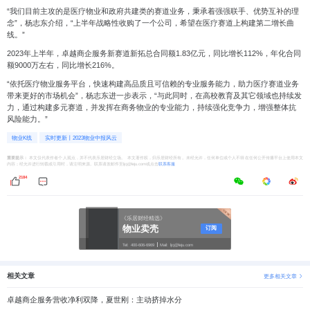
“我们目前主攻的是医疗物业和政府共建类的赛道业务，秉承着强强联手、优势互补的理
念”，杨志东介绍，“上半年战略性收购了一个公司，希望在医疗赛道上构建第二增长曲
线。”
2023年上半年，卓越商企服务新赛道新拓总合同额1.83亿元，同比增长112%，年化合同
额9000万左右，同比增长216%。
“依托医疗物业服务平台，快速构建高品质且可信赖的专业服务能力，助力医疗赛道业务
带来更好的市场机会”，杨志东进一步表示，“与此同时，在高校教育及其它领域也持续发
力，通过构建多元赛道，并发挥在商务物业的专业能力，持续强化竞争力，增强整体抗
风险能力。”
物业K线
实时更新丨2023物业中报风云
重要提示：
本文仅代表作者个人观点，并不代表乐居财经立场。 本文著作权，归乐居财经所有。未经允许，任何单位或个人不得在任何公开传播平台上使用本文
内容；经允许进行转载或引用时，请注明来源。联系请发邮件至ljcj@leju.com或点击
联系客服
2184
《乐居财经精选》
物业卖壳
订阅
Tel:
400-606-6969
Mail:
ljcj@leju.com
相关文章
更多相关文章
卓越商企服务营收净利双降，夏世刚：主动挤掉水分