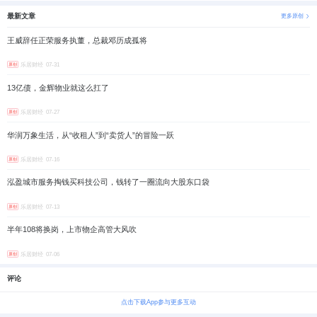
最新文章
更多原创
王威辞任正荣服务执董，总裁邓历成孤将
乐居财经
07-31
原创
13亿债，金辉物业就这么扛了
乐居财经
07-27
原创
华润万象生活，从“收租人”到“卖货人”的冒险一跃
乐居财经
07-16
原创
泓盈城市服务掏钱买科技公司，钱转了一圈流向大股东口袋
乐居财经
07-13
原创
半年108将换岗，上市物企高管大风吹
乐居财经
07-06
原创
评论
点击下载App参与更多互动