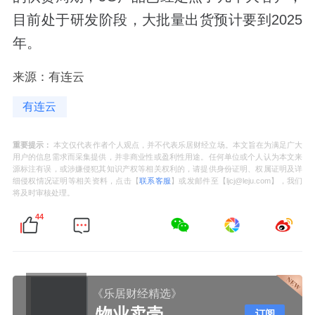
目前处于研发阶段，大批量出货预计要到2025
年。
来源：有连云
有连云
重要提示：
本文仅代表作者个人观点，并不代表乐居财经立场。本文旨在为满足广大
用户的信息需求而采集提供，并非商业性或盈利性用途。任何单位或个人认为本文来
源标注有误，或涉嫌侵犯其知识产权等相关权利的，请提供身份证明、权属证明及详
细侵权情况证明等相关资料，点击【
联系客服
】或发邮件至【ljcj@leju.com】，我们
将及时审核处理。
44
《乐居财经精选》
物业卖壳
订阅