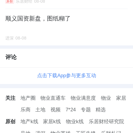
乐居财经
08-08
原创
顺义国资新盘，图纸糊了
进深
08-08
评论
点击下载App参与更多互动
关注
地产圈
物业直通车
物业满意度
物业
家居
乐商
土地
视频
7*24
专题
精选
原创
地产k线
家居k线
物业k线
乐居财经研究院