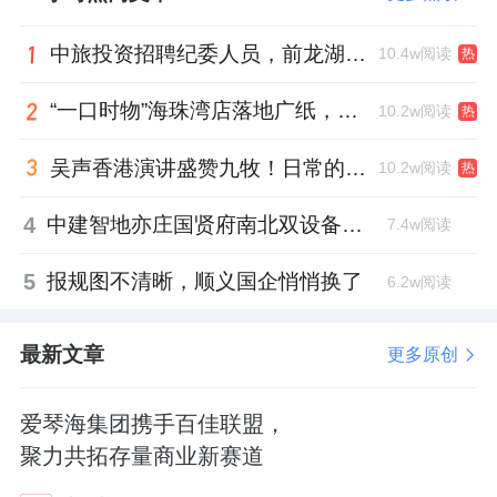
中旅投资招聘纪委人员，前龙湖副总裁胡若翔掌舵
10.4w阅读
热
“一口时物”海珠湾店落地广纸，越秀地产以“新鲜现制”商业新场景打造社区高品质生活
10.2w阅读
热
吴声香港演讲盛赞九牧！日常的小锚点变成科技突破点！
10.2w阅读
热
4
中建智地亦庄国贤府南北双设备平台，得房率创区域新高
7.4w阅读
5
报规图不清晰，顺义国企悄悄换了
6.2w阅读
最新文章
更多原创
爱琴海集团携手百佳联盟，
聚力共拓存量商业新赛道