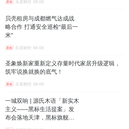
乐居财经
08-08
原创
贝壳租房与成都燃气达成战
略合作 打通安全巡检“最后一
米”
乐居财经
08-08
原创
圣象焕新家重新定义存量时代家居升级逻辑，
筑牢说换就换的底气！
乐居财经
08-08
原创
一城双响 | 源氏木语「新实木
主义——黑标生活提案」发
布会落地天津，黑标旗舰店
盛大启幕