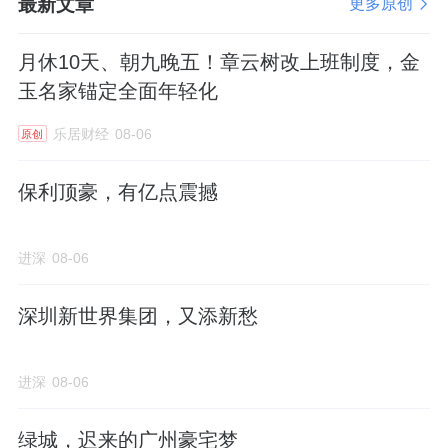
最新文章
更多原创
月休10天、朝九晚五！章云树改上班制度，金
玉名家锚定全面年轻化
乐居财经
08-06
原创
保利顶豪，有亿点震撼
进深
08-06
深圳新世界集团，又添新愁
进深
08-06
绿城，迟来的广州豪宅梦