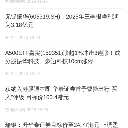
智通财经网
2025-11-12
无锡振华(605319.SH)：2025年三季报净利润
为3.18亿元
有连云
2025-10-30
A500ETF嘉实(159351)涨超1%冲击3连涨！成
分股振华科技、豪迈科技10cm涨停
有连云
2025-10-27
获纳入港股通在即 华泰证券首予曹操出行“买
入”评级 目标价100.4港元
智通财经网
2025-09-08
瑞银：升华泰证券目标价至24.77港元 上调盈