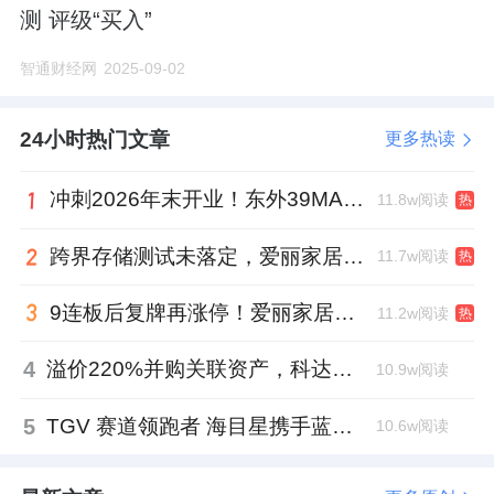
测 评级“买入”
智通财经网
2025-09-02
24小时热门文章
更多热读
冲刺2026年末开业！东外39MALL全球招商启幕，重构东直门商圈格局
11.8w阅读
热
跨界存储测试未落定，爱丽家居复牌前自揭多重风险
11.7w阅读
热
9连板后复牌再涨停！爱丽家居市盈率318倍，跨界收购案尚未落地
11.2w阅读
热
4
溢价220%并购关联资产，科达制造近75亿元重组被否
10.9w阅读
5
TGV 赛道领跑者 海目星携手蓝思科技掘金先进封装
10.6w阅读