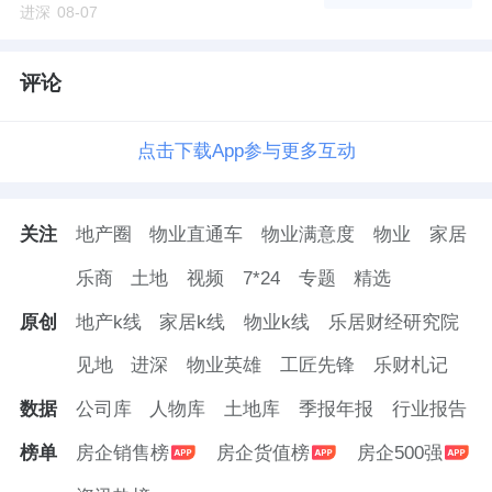
进深
08-07
评论
点击下载App参与更多互动
关注
地产圈
物业直通车
物业满意度
物业
家居
乐商
土地
视频
7*24
专题
精选
原创
地产k线
家居k线
物业k线
乐居财经研究院
见地
进深
物业英雄
工匠先锋
乐财札记
数据
公司库
人物库
土地库
季报年报
行业报告
榜单
房企销售榜
房企货值榜
房企500强