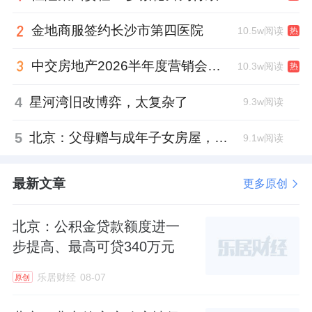
金地商服签约长沙市第四医院
10.5w阅读
热
中交房地产2026半年度营销会，绿城祝军现身了
10.3w阅读
热
4
星河湾旧改博弈，太复杂了
9.3w阅读
5
北京：父母赠与成年子女房屋，不再核验子女的购房资格
9.1w阅读
最新文章
更多原创
北京：公积金贷款额度进一
步提高、最高可贷340万元
乐居财经
08-07
原创