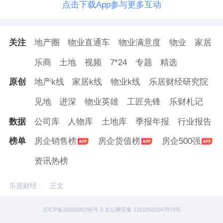
点击下载App参与更多互动
关注
地产圈
物业直通车
物业满意度
物业
家居
乐商
土地
视频
7*24
专题
精选
原创
地产k线
家居k线
物业k线
乐居财经研究院
见地
进深
物业英雄
工匠先锋
乐财札记
数据
公司库
人物库
土地库
季报年报
行业报告
榜单
房企销售榜
房企货值榜
房企500强
资讯热榜
乐居财经
正文
京ICP备2021030296号-2 京公网安备 11010502047973号