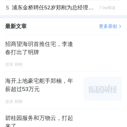
5
浦东金桥聘任52岁郑刚为总经理，曾任张江高科副总
7.0w阅读
最新文章
更多原创
招商望海玥首推住宅，李逢
春打出了明牌
进深
刚刚
海开上地豪宅舵手郑楠，年
薪超过53万元
进深
刚刚
碧桂园服务和万物云，打起
来了