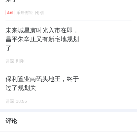
乐居财经
刚刚
原创
未来城星寰时光入市在即，
昌平朱辛庄又有新宅地规划
了
进深
刚刚
保利置业南码头地王，终于
过了规划关
进深
18:55
评论