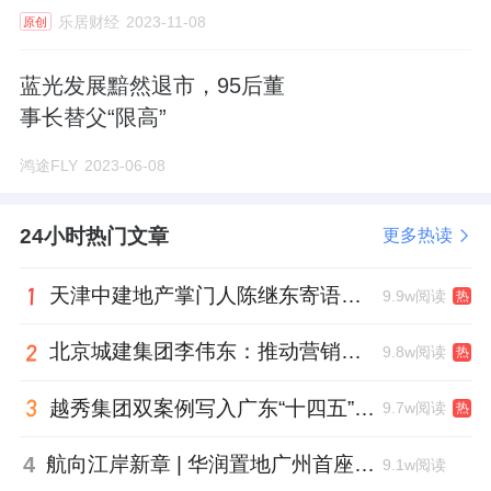
乐居财经
2023-11-08
原创
蓝光发展黯然退市，95后董
事长替父“限高”
鸿途FLY
2023-06-08
24小时热门文章
更多热读
天津中建地产掌门人陈继东寄语青年“跳出舒适区”，曾任银行信贷经理
9.9w阅读
热
北京城建集团李伟东：推动营销工作稳中提质，严控库存增量
9.8w阅读
热
越秀集团双案例写入广东“十四五”公共文化答卷，复合文化空间助力青年发展型城市建设
9.7w阅读
热
4
航向江岸新章 | 华润置地广州首座万象城金秋迎客
9.1w阅读