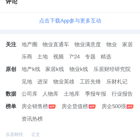
评论
点击下载App参与更多互动
关注
地产圈
物业直通车
物业满意度
物业
家居
乐商
土地
视频
7*24
专题
精选
原创
地产k线
家居k线
物业k线
乐居财经研究院
见地
进深
物业英雄
工匠先锋
乐财札记
数据
公司库
人物库
土地库
季报年报
行业报告
榜单
房企销售榜
房企货值榜
房企500强
资讯热榜
乐居财经
正文