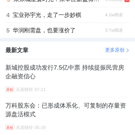
4
宝业孙宇光，走了一步妙棋
4.2w阅读
5
华润刚需盘，也要涨价了
3.7w阅读
最新文章
更多原创
新城控股成功发行7.5亿中票 持续提振民营房
企融资信心
乐居财经
07-21
原创
万科股东会：已形成体系化、可复制的存量资
源盘活模式
乐居财经
05-29
原创