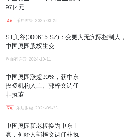
97亿元
乐居财经
2025-03-25
原创
ST美谷(000615.SZ)：变更为无实际控制人，
中国奥园股权生变
界面有连云
2024-10-11
中国奥园涨超90%，获中东
投资机构入主、郭梓文调任
非执董
乐居财经
2024-09-23
原创
中国奥园新老板换为中东土
豪，创始人郭梓文调任非执