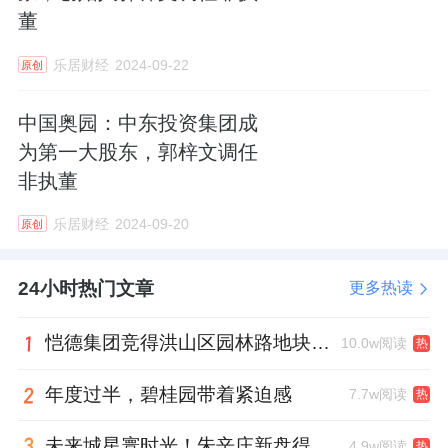
董
乐居财经
2024-09-22
原创
中国奥园：中东投资集团成
为第一大股东，郭梓文调任
非执董
乐居财经
2024-09-20
原创
24小时热门文章
更多热读
恺德集团竞得洪山区园林路地块，引入贝好家C2M产品定位及营销服务
10.0w阅读
热
年度过半，碧桂园带着紧迫感
7.7w阅读
热
未来城星寰时光！朱辛庄新盘得房率创新高
4.9w阅读
热