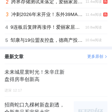
跨界存储测试未落定，爱丽家居复牌前自揭多重风险
11.4w阅读
热
冲刺2026年末开业！东外39MALL全球招商启幕，重构东直门商圈格局
11.4w阅读
热
4
9连板后复牌再涨停！爱丽家居市盈率318倍，跨界收购案尚未落地
10.8w阅读
5
邹康与19位盟友控盘，德商产投服务散户绝迹
10.6w阅读
最新文章
更多原创
未来城星寰时光！朱辛庄新
盘得房率创新高
进深
12:17
招商蛇口九棵树新盘剧透，
全新产品系宋风大宅