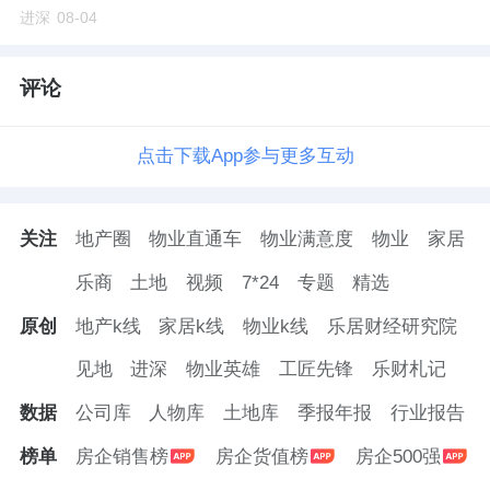
进深
08-04
评论
点击下载App参与更多互动
关注
地产圈
物业直通车
物业满意度
物业
家居
乐商
土地
视频
7*24
专题
精选
原创
地产k线
家居k线
物业k线
乐居财经研究院
见地
进深
物业英雄
工匠先锋
乐财札记
数据
公司库
人物库
土地库
季报年报
行业报告
榜单
房企销售榜
房企货值榜
房企500强