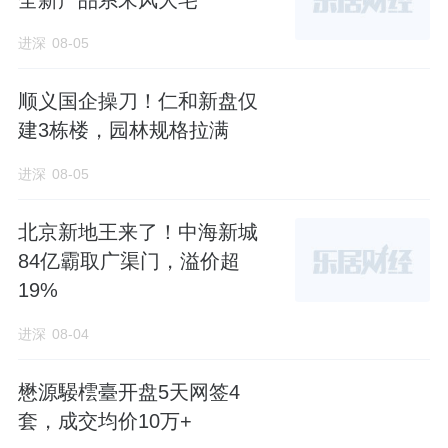
进深
08-05
顺义国企操刀！仁和新盘仅
建3栋楼，园林规格拉满
进深
08-05
北京新地王来了！中海新城
84亿霸取广渠门，溢价超
19%
进深
08-04
懋源騴橒臺开盘5天网签4
套，成交均价10万+