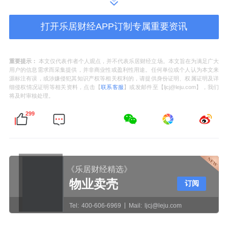
为1062.81万元，与资产相关的政府补助为
1010.12万元。
打开乐居财经APP订制专属重要资讯
招商港口
：6.44亿元受让安通控股4.12%
重要提示：
本文仅代表作者个人观点，并不代表乐居财经立场。本文旨在为满足广大
股份
用户的信息需求而采集提供，并非商业性或盈利性用途。任何单位或个人认为本文来
源标注有误，或涉嫌侵犯其知识产权等相关权利的，请提供身份证明、权属证明及详
细侵权情况证明等相关资料，点击【
联系客服
】或发邮件至【ljcj@leju.com】，我们
12月8日，招商港口公告，公司于2022年
将及时审核处理。
12月8日通过上海证券交易所大宗交易系统分
299
别受让
招商证券
资产管理有限公司、海南博时
创新管理有限公司-广东博资二号股权投资合伙
企业和深圳市招平协进投资中心合计持有的安
《乐居财经精选》
通控股股份有限公司1.74亿股股份，占安通控
物业卖壳
订阅
股总股本的4.12%，合计受让金额6.44亿元。
Tel:
400-606-6969
Mail:
ljcj@leju.com
本次权益变动后，公司持有安通控股股份2.88