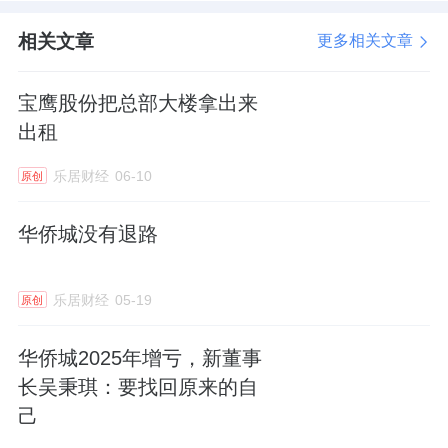
亿股，占安通控股总股本的6.83%。
相关文章
更多相关文章
华侨城A
:
前海人寿
方面拟减持不超2%股份
宝鹰股份把总部大楼拿出来
12月8日，
华侨城
A公布，合计持股7.39%
出租
的股东前海人寿及其一致行动人钜盛华拟自该
公告披露之日起15个交易日之后的6个月内，
乐居财经
06-10
原创
通过集中竞价方式减持公司股份不超过约1.64
华侨城没有退路
亿股，即不超过公司总股本的2%。
深圳华强
：以7600万元参与投资设立电子
乐居财经
05-19
原创
元器件国际交易中心公司
华侨城2025年增亏，新董事
12月8日，深圳
华强
公告，拟作为共同发
长吴秉琪：要找回原来的自
起人，以自有资金或自筹资金参与投资设立电
己
子元器件和集成电路国际交易中心股份有限公