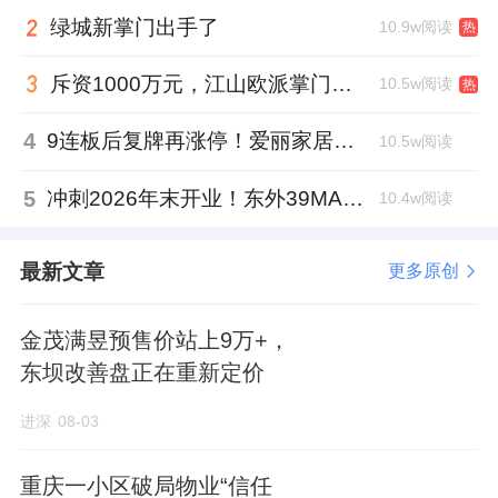
绿城新掌门出手了
10.9w阅读
热
日。
斥资1000万元，江山欧派掌门人吴水根加码创投基金
10.5w阅读
热
来源：东方财富网
4
9连板后复牌再涨停！爱丽家居市盈率318倍，跨界收购案尚未落地
10.5w阅读
5
冲刺2026年末开业！东外39MALL全球招商启幕，重构东直门商圈格局
10.4w阅读
最新文章
更多原创
金茂满昱预售价站上9万+，
东坝改善盘正在重新定价
进深
08-03
重庆一小区破局物业“信任