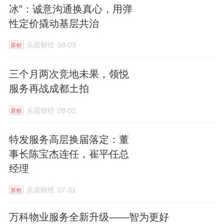
冰”：诚意沟通换真心，用弹
性定价撬动基层共治
乐居财经
08-03
原创
三个月两次竞地未果，领悦
服务再战成都土拍
乐居财经
08-02
原创
特发服务高层换届落定：董
事长陈宝杰连任，崔平任总
经理
乐居财经
07-31
原创
万科物业服务全新升级——智为更好