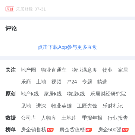
乐居财经
07-31
原创
评论
点击下载App参与更多互动
关注
地产圈
物业直通车
物业满意度
物业
家居
乐商
土地
视频
7*24
专题
精选
原创
地产k线
家居k线
物业k线
乐居财经研究院
见地
进深
物业英雄
工匠先锋
乐财札记
数据
公司库
人物库
土地库
季报年报
行业报告
榜单
房企销售榜
房企货值榜
房企500强