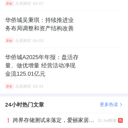
乐居财经
04-07
原创
司，投资金额为7600万元；投资完成后，公司
将持有电子元器件国际交易中心公司3.5714%
华侨城吴秉琪：持续推进业
的股权。
务布局调整和资产结构改善
三、投融资动态
乐居财经
04-03
原创
光启技术
：占公司总股本13.41%的限售股
华侨城A2025年年报：盘活存
将于12月14日解禁上市
量、做优增量 经营活动净现
金流125.01亿元
12月8日，光启技术公告，公司非公开发
乐居财经
03-31
原创
行部分限售股份即将上市流通。此次解除西藏
映邦实业发展有限公司及其一致行动人深圳光
24小时热门文章
更多热读
启空间技术有限公司持有的部分限售股份，数
量为2.88亿股，占公司股份总数的13.41%；此
跨界存储测试未落定，爱丽家居复牌前自揭多重风险
11.1w阅读
热
次解除限售股份可上市流通日为2022年12月14