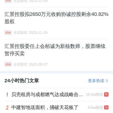
乐居财经
2023-11-29
原创
汇景控股拟2650万元收购协诚控股剩余40.82%
股权
乐居财经
2023-11-29
原创
汇景控股委任上会栢诚为新核数师，股票继续
暂停买卖
乐居财经
2023-08-07
原创
24小时热门文章
更多热读
贝壳租房与成都燃气达成战略合作 打通安全巡检“最后一米”
10.3w阅读
热
中建智地送面积，捅破天花板了
6.8w阅读
热