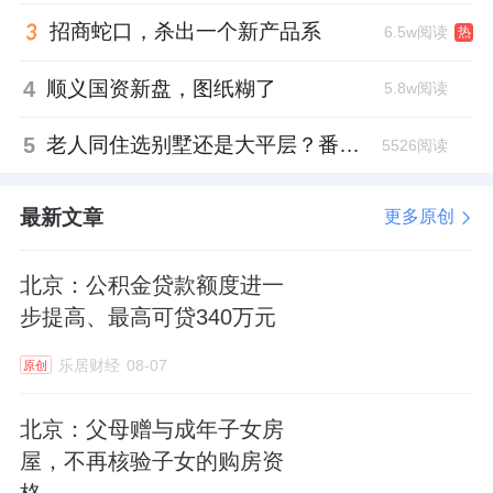
招商蛇口，杀出一个新产品系
6.5w阅读
热
4
顺义国资新盘，图纸糊了
5.8w阅读
5
老人同住选别墅还是大平层？番禺这份豪宅榜单给出了答案
5526阅读
最新文章
更多原创
北京：公积金贷款额度进一
步提高、最高可贷340万元
乐居财经
08-07
原创
北京：父母赠与成年子女房
屋，不再核验子女的购房资