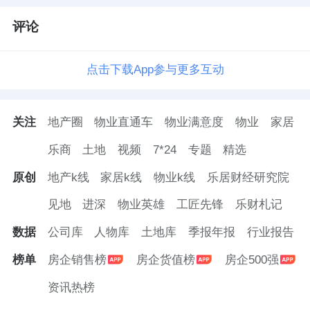
评论
点击下载App参与更多互动
关注
地产圈
物业直通车
物业满意度
物业
家居
乐商
土地
视频
7*24
专题
精选
原创
地产k线
家居k线
物业k线
乐居财经研究院
见地
进深
物业英雄
工匠先锋
乐财札记
数据
公司库
人物库
土地库
季报年报
行业报告
榜单
房企销售榜
房企货值榜
房企500强
资讯热榜