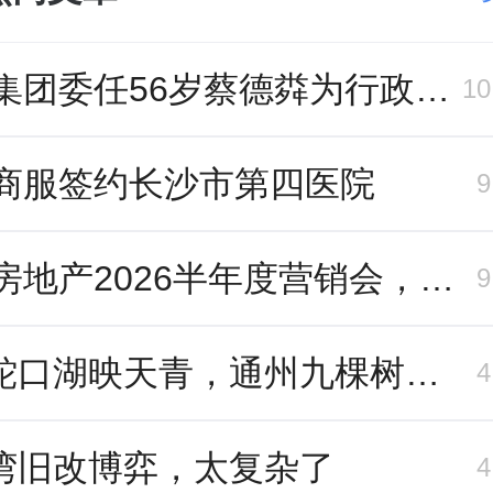
恒隆集团委任56岁蔡德粦为行政总裁、年薪2052万港元，曾任星巴克中国CEO
1
商服签约长沙市第四医院
中交房地产2026半年度营销会，绿城祝军现身了
招商蛇口湖映天青，通州九棵树首座宋韵新盘
湾旧改博弈，太复杂了