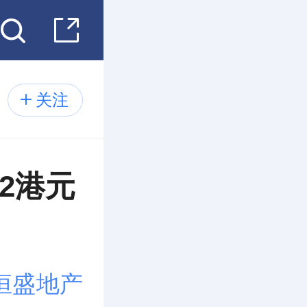
关注
12港元
恒盛地产