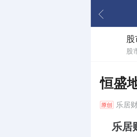
股
股
恒盛地
乐居
乐居