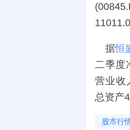
(0084
11011
据
恒
二季度净
营业收入
总资产4
股市行