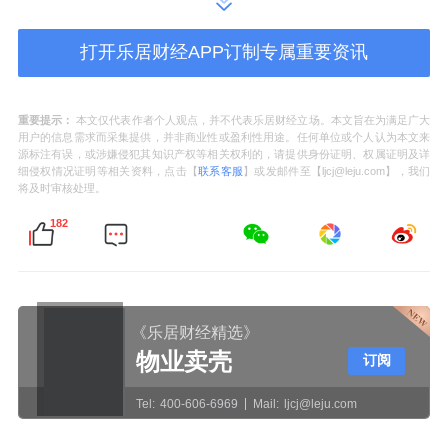
利环境将以
精细化
服务质量为基础、以
智慧化
打开乐居财经APP订制专属重要资讯
项目运营为优势、以
全域网格化
作业管理为特
色，发挥
保利物业
公共服务
领域的环卫产业关
键优势，助力江都建立城乡环卫作业体系，开
重要提示：
本文仅代表作者个人观点，并不代表乐居财经立场。本文旨在为满足广大
用户的信息需求而采集提供，并非商业性或盈利性用途。任何单位或个人认为本文来
启城市服务新篇章。
源标注有误，或涉嫌侵犯其知识产权等相关权利的，请提供身份证明、权属证明及详
细侵权情况证明等相关资料，点击【
联系客服
】或发邮件至【ljcj@leju.com】，我们
将及时审核处理。
未来，保利环境因地制宜锻造模式，为城乡人
182
居环境的改善添砖加瓦，贡献央企力量。
***
《乐居财经精选》
物业卖壳
订阅
- The end -
Tel:
400-606-6969
Mail:
ljcj@leju.com