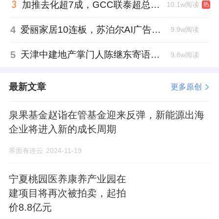
加推去化超7成，GCC联泰超总湾再次引爆深圳顶豪市场认购热潮
10.1w阅读
热
4
爱丽家居10连板，苏泊尔AI广告翻车，居然之家首单REITs获批丨家居周记
9.9w阅读
5
天津中建地产掌门人陈继东寄语青年“跳出舒适区”，曾任银行信贷经理
9.8w阅读
最新文章
更多原创
泉果基金赵诣在管基金迎来反弹，新能源出海
企业将进入新的成长周期
界面有连云
2024-11-19
宁夏桃园医养康养产业园在
建项目将再次被拍卖，起拍
价8.8亿元