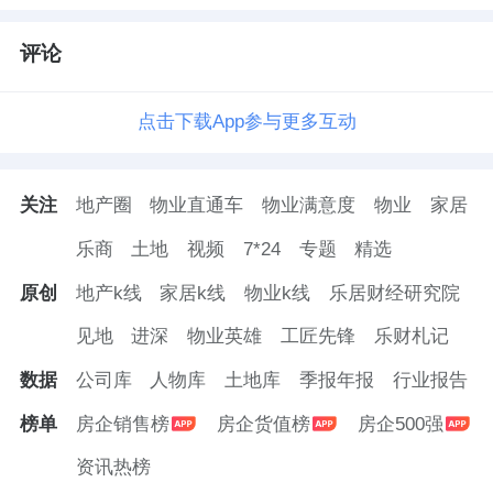
评论
点击下载App参与更多互动
关注
地产圈
物业直通车
物业满意度
物业
家居
乐商
土地
视频
7*24
专题
精选
原创
地产k线
家居k线
物业k线
乐居财经研究院
见地
进深
物业英雄
工匠先锋
乐财札记
数据
公司库
人物库
土地库
季报年报
行业报告
榜单
房企销售榜
房企货值榜
房企500强
资讯热榜