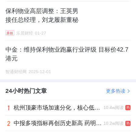
保利物业高层调整：王英男
接任总经理，刘龙履新董秘
乐居财经
01-27
原创
中金：维持保利物业跑赢行业评级 目标价42.7
港元
智通财经网
2025-12-01
24小时热门文章
更多热读
杭州顶豪市场加速分化，核心低密资产迎来价值兑现
10.4w阅读
热
中报多项指标再创历史新高 药明康德将高质量发展成果“分发”到位
10.2w阅读
热