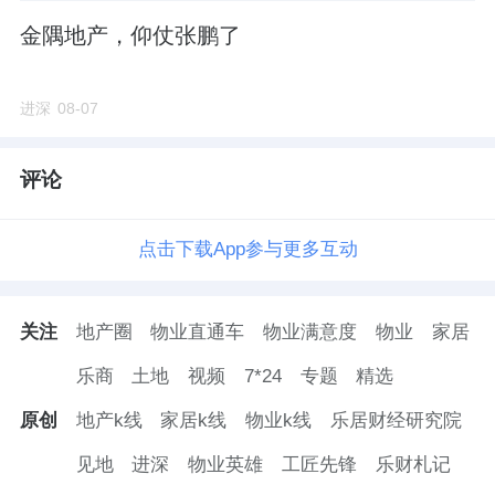
金隅地产，仰仗张鹏了
进深
08-07
评论
点击下载App参与更多互动
关注
地产圈
物业直通车
物业满意度
物业
家居
乐商
土地
视频
7*24
专题
精选
原创
地产k线
家居k线
物业k线
乐居财经研究院
见地
进深
物业英雄
工匠先锋
乐财札记