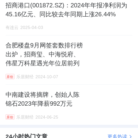
招商港口(001872.SZ)：2024年年报净利润为
45.16亿元、同比较去年同期上涨26.44%
有连云
2025-04-03
合肥楼盘9月网签套数排行榜
出炉，招商玺、中海悦府、
伟星万科星遇光年位居前列
乐居财经
2024-10-07
原创
中南建设将摘牌，创始人陈
锦石2023年降薪992万元
乐居财经
2024-06-25
原创
24小时热门文章
更多热读