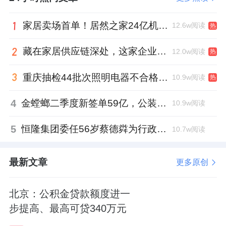
家居卖场首单！居然之家24亿机构间REITs获深交所无异议函
12.6w阅读
热
藏在家居供应链深处，这家企业正在悄悄转型
12.0w阅读
热
重庆抽检44批次照明电器不合格，木林森全资子公司被点名
10.9w阅读
热
4
金螳螂二季度新签单59亿，公装业务贡献逾八成
10.9w阅读
5
恒隆集团委任56岁蔡德粦为行政总裁、年薪2052万港元，曾任星巴克中国CEO
10.7w阅读
最新文章
更多原创
北京：公积金贷款额度进一
步提高、最高可贷340万元