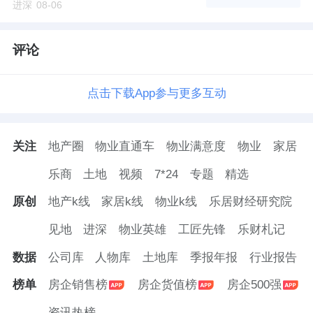
进深
08-06
增一笔巨额融资。其将南京鼎祥置业33%股权份额
出质予中国
光大银行
南京分行，这一笔股权份额价
评论
值约3.28亿元；上一笔融资还是在去年年初，大家
房产将上海景麟置业价值2亿元的股权数额出质予
点击下载App参与更多互动
恒丰银行上海分行。
关注
地产圈
物业直通车
物业满意度
物业
家居
隐秘“蓄水池”
乐商
土地
视频
7*24
专题
精选
往往单纯股权出质并不能满足地产“吞金兽”的扩张
原创
地产k线
家居k线
物业k线
乐居财经研究院
需求，大家房产亦是如此。
见地
进深
物业英雄
工匠先锋
乐财札记
与其他房企合作也是大家房产的扩张之道。例如，
数据
公司库
人物库
土地库
季报年报
行业报告
在杭州浙朗投资股权上，大家房产拉来了绿城和
德
榜单
房企销售榜
房企货值榜
房企500强
信地产
，由大家房产、绿城旗下浙江绿城房地产投
资讯热榜