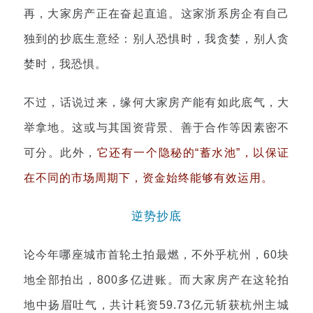
再，大家房产正在奋起直追。这家浙系房企有自己
独到的抄底生意经：别人恐惧时，我贪婪，别人贪
婪时，我恐惧。
不过，话说过来，缘何大家房产能有如此底气，大
举拿地。这或与其国资背景、善于合作等因素密不
可分。此外，
它还有一个隐秘的“蓄水池”
，以保证
在不同的市场周期下，资金始终能够有效运用。
逆势抄底
论今年哪座城市首轮土拍最燃，不外乎杭州，60块
地全部拍出，800多亿进账。而大家房产在这轮拍
地中扬眉吐气，共计耗资59.73亿元斩获杭州主城