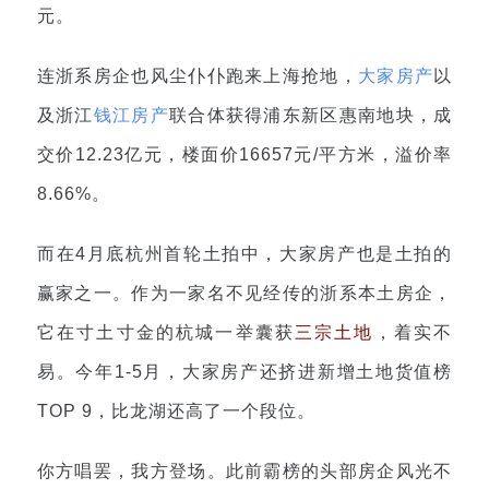
元。
连浙系房企也风尘仆仆跑来上海抢地
，
大家房产
以
及浙江
钱江房产
联合体获得浦东新区惠南地块，成
交价12.23亿元，楼面价16657元/平方米，溢价率
8.66%。
而在4月底杭州首轮土拍中，大家房产也是土拍的
赢家之一。作为一家名不见经传的浙系本土房企，
它在寸土寸金的杭城一举囊获
三宗土地
，着实不
易。今年1-5月，大家房产还挤进新增土地货值榜
TOP 9，比龙湖还高了一个段位。
你方唱罢，我方登场。此前霸榜的头部房企风光不