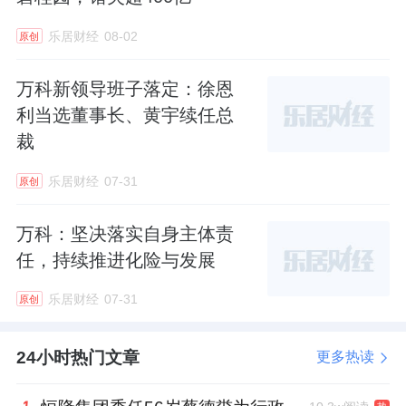
且溢价率并不低？这或许来自它对规模的渴望。
乐居财经
08-02
原创
三年前，大家房产做了一次品牌的焕新，同年其提
万科新领导班子落定：徐恩
出了“归零出发”“二次创业”。而今，它加大拿地投
利当选董事长、黄宇续任总
入，无疑是将这一口号付诸于行动。
裁
作为“杭州老十八家”房企之一，大家房产创建于
乐居财经
07-31
原创
1982年，从市政公建起步，以杭州建国以来最早最
万科：坚决落实自身主体责
大规模的旧城改造项目——中东河综合治理工程开
任，持续推进化险与发展
篇。彼时，大家房产还有另外一个名字叫“杭州市
城
乐居财经
07-31
建
开发集团”，1999年注册“大家房产”品牌商标。
原创
不难看出，大家房产诞生之初，就顶着国资的名
24小时热门文章
更多热读
号。