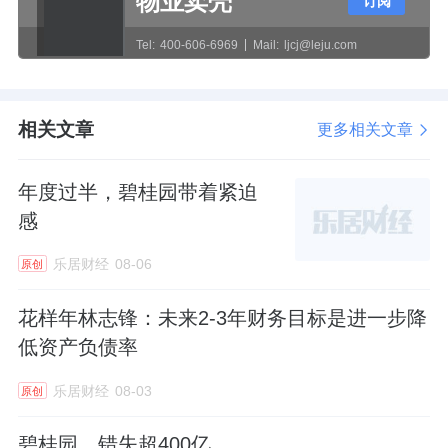
物业卖壳
订阅
Tel:
400-606-6969
Mail:
ljcj@leju.com
回头看，去年房地产市场寒意袭袭，多数规模房企
都在精简架构、收缩战线，在拿地上没了从前豪
气。数据显示，截至去年12月20日，全国300城土
相关文章
更多相关文章
地市场成交建筑面积20.4亿平方米，较2020年同
年度过半，碧桂园带着紧迫
期下降24%。
感
而今年前四月土地成交规模更是跌落谷底。数据显
乐居财经
08-06
原创
示，1-4月，受集中供地阶段性“低谷”和市场下行的
花样年林志锋：未来2-3年财务目标是进一步降
影响，全国300城经营性土地成交建筑面积仅
低资产负债率
25571万平方米，同比降幅达54%。
乐居财经
08-03
原创
缘何大家房产在行业不景气时，逆势高调拿地，并
碧桂园，错失超400亿