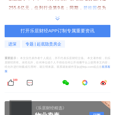
255.6亿元，位列行业第9名；同期，
碧桂园
仅为
127.8亿元。
打开乐居财经APP订制专属重要资讯
若是几年前，大家房产在全国并无知名度，如今频
频拿地，让其名声也随之水涨船高。
进深
专题 | 起底隐贵房企
在过去的2021年，大家房产获得23宗地块，新增
重要提示：
本文仅代表作者个人观点，并不代表乐居财经立场。 本文著作权，归乐
居财经所有。未经允许，任何单位或个人不得在任何公开传播平台上使用本文内容；
土地货值607.8亿，拿地销售比达46.3%（按权益
经允许进行转载或引用时，请注明来源。联系请发邮件至ljcj@leju.com或点击
联系客
服
金额）， 而50家代表房企全年拿地销售比均值为
100
24%。
作为浙江本土房企，大家房产已不能满足于大本
营。去年，它还新进广州、苏州、武汉等头部城市
《乐居财经精选》
在内的7座城市。