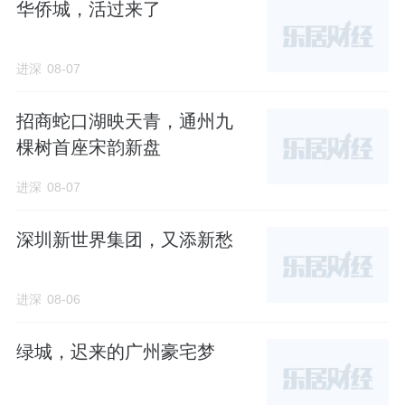
华侨城，活过来了
最终受益人持有20.6463%股权，其余自然人持股
在0.1%-3%；杭州城投则是杭州国资控股企业。
进深
08-07
不难看出，背靠国资杭州城投这棵大树确实为其增
招商蛇口湖映天青，通州九
长了不少底气。眼下，具有国资背景的房企似乎活
棵树首座宋韵新盘
得都不错，比如远洋、
万科
等。因此，大家房产在
进深
08-07
融资上或许比其它完全民营房企上要“方便”许多。
深圳新世界集团，又添新愁
一般而言，非上市房企往往通过股权出质的方式进
行融资，大家房产也不例外。在融资缩紧的2021年
进深
08-06
9月，杭州城建众创将持有大家房产价值7.425亿元
股权数额，质押予杭州城投。
绿城，迟来的广州豪宅梦
4月，许久未通过股权出质融资的大家房产突然新