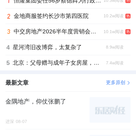
恒隆集团委任56岁蔡德粦为行政总裁、年薪2052万港元，曾任星巴克中国CEO
10.3w阅读
热
事实也正是如此，对于大家房产的最大创新，即是
金地商服签约长沙市第四医院
10.2w阅读
热
体制上的顺利过渡。原本只是一个政府的事业单
位，到现在完全成为一个市场化房企。掌舵者赵炎
中交房地产2026半年度营销会，绿城祝军现身了
10.1w阅读
热
林坦言，“这简直是在革自己的命。”
4
星河湾旧改博弈，太复杂了
8.9w阅读
如今，大家房产仍与国资密不可分。乐居财经查询
5
北京：父母赠与成年子女房屋，不再核验子女的购房资格
7.4w阅读
获悉，大家房产由杭州城建众创投资股份有限公司
（下称“杭州城建众创”）、杭州市城市建设投资集
最新文章
更多原创
团有限公司（下称“杭州城投”）各持股55%、
金隅地产，仰仗张鹏了
45%。
股权穿透可知，杭州城建众创由赵炎林、徐崇峰、
进深
08-07
浦德芳等103人组成。其中，赵炎林作为大股东、