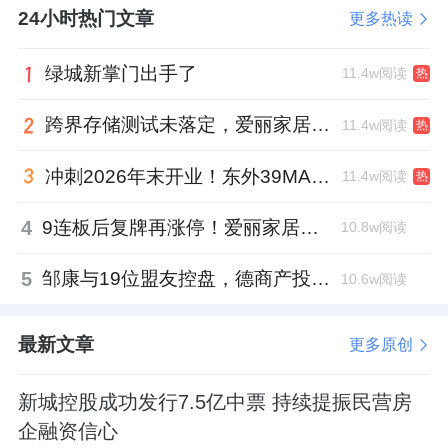
24小时热门文章
更多热读
绿城新掌门出手了
11.4w阅读
热
跨界存储测试未落定，爱丽家居复牌前自揭多重风险
11.4w阅读
热
冲刺2026年末开业！东外39MALL全球招商启幕，重构东直门商圈格局
11.4w阅读
热
4
9连板后复牌再涨停！爱丽家居市盈率318倍，跨界收购案尚未落地
10.8w阅读
5
邹康与19位盟友控盘，德商产投服务散户绝迹
10.6w阅读
最新文章
更多原创
新城控股成功发行7.5亿中票 持续提振民营房
企融资信心