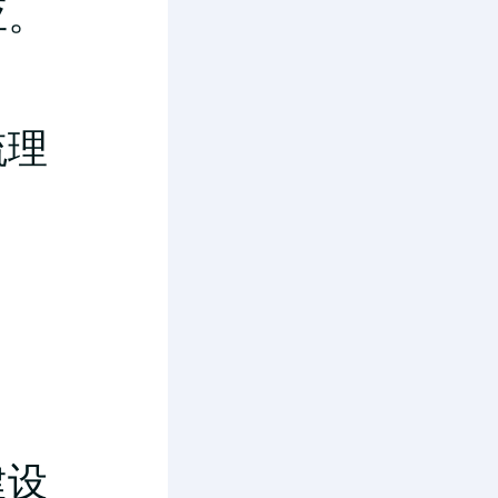
应。
梳理
建设