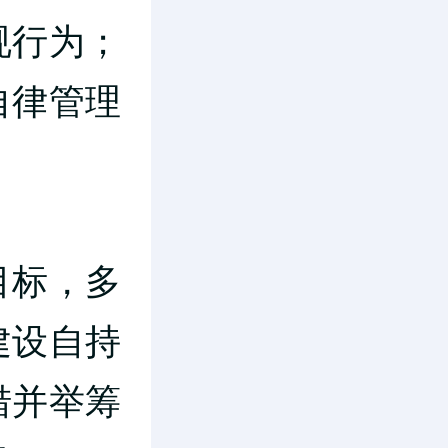
规行为；
自律管理
。
目标，多
建设自持
措并举筹