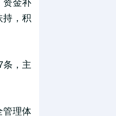
、资金补
扶持，积
。
7条，主
全管理体