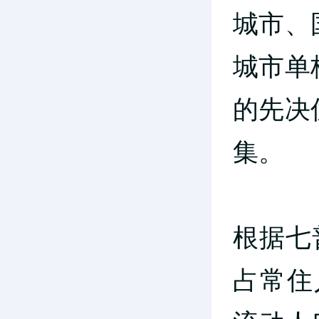
城市、
城市单
的先决
集。
根据七
占常住