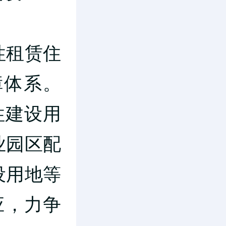
性租赁住
障体系。
性建设用
业园区配
设用地等
应，力争