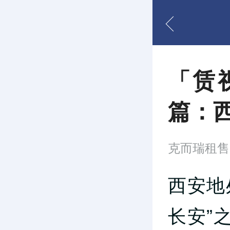
「赁
篇：
克而瑞租售
西安地
长安”