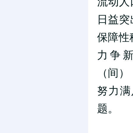
流动人
日益突
保障性
力争
（间）
努力满
题。