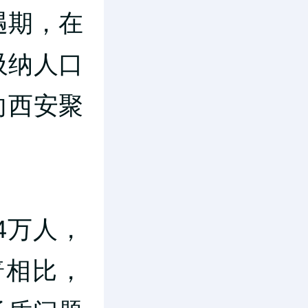
遇期，在
吸纳人口
向西安聚
4万人，
普相比，