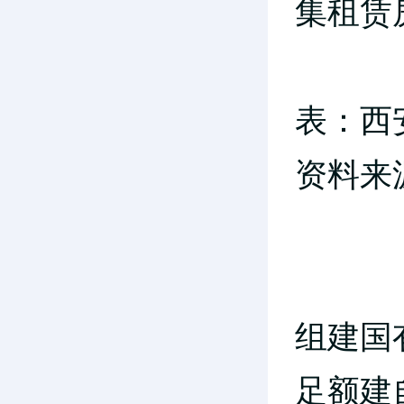
集租赁
表：西
资料来
组
建国
足额建