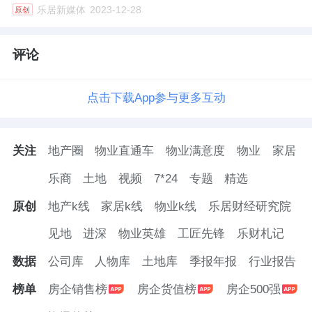
乐居新媒体
2023-12-28
原创
评论
点击下载App参与更多互动
关注
地产圈
物业直通车
物业满意度
物业
家居
乐商
土地
视频
7*24
专题
精选
原创
地产k线
家居k线
物业k线
乐居财经研究院
见地
进深
物业英雄
工匠先锋
乐财札记
数据
公司库
人物库
土地库
季报年报
行业报告
榜单
房企销售榜
房企货值榜
房企500强