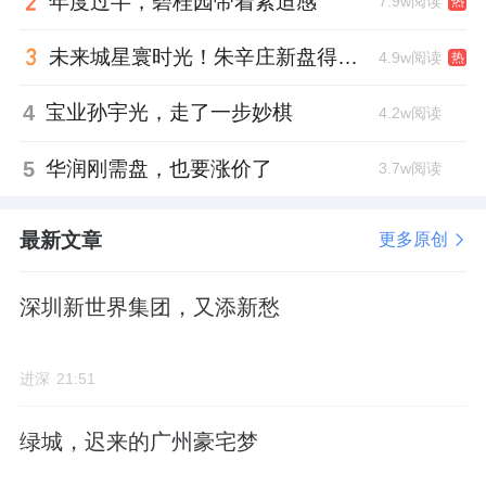
年度过半，碧桂园带着紧迫感
7.9w阅读
热
未来城星寰时光！朱辛庄新盘得房率创新高
4.9w阅读
热
4
宝业孙宇光，走了一步妙棋
4.2w阅读
5
华润刚需盘，也要涨价了
3.7w阅读
最新文章
更多原创
深圳新世界集团，又添新愁
进深
21:51
绿城，迟来的广州豪宅梦