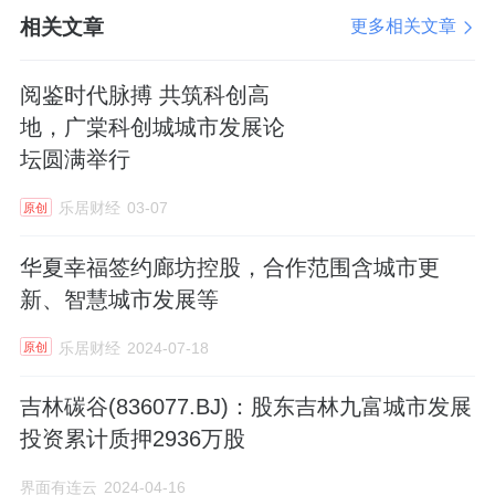
的灯塔，未来，顾家也将继续助力教育发展，
相关文章
更多相关文章
用高度责任感与担当，赓续初心，不忘企业使
命。
阅鉴时代脉搏 共筑科创高
地，广棠科创城城市发展论
文章来源：顾家集团官微
坛圆满举行
乐居财经
03-07
原创
华夏幸福签约廊坊控股，合作范围含城市更
新、智慧城市发展等
乐居财经
2024-07-18
原创
吉林碳谷(836077.BJ)：股东吉林九富城市发展
投资累计质押2936万股
界面有连云
2024-04-16