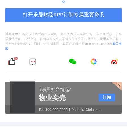
面对时代洪流下的机遇与挑战，顾家集团用西
湖大学的精神，深化了企业的文化层次和社会
打开乐居财经APP订制专属重要资讯
责任感。在合作选择冠名西湖大学云谷校区指
定座位时，顾江生董事长选择了对于顾家非常
重要提示：
本文仅代表作者个人观点，并不代表乐居财经立场。 本文著作权，归乐
居财经所有。未经允许，任何单位或个人不得在任何公开传播平台上使用本文内容；
有意义的“816”作为指定坐席，期以将顾家理念
经允许进行转载或引用时，请注明来源。联系请发邮件至ljcj@leju.com或点击
联系客
和西湖大学精神一代代传承与传递下去，而顾
服
家在产品和人才创新培养上的投入与付出，也
85
与西湖大学的科研创新氛围相得益彰。
中国科学院院士、西湖大学校长施一公曾说：
《乐居财经精选》
“慈善行为只能帮助一个人，而捐助教育是帮助
物业卖壳
订阅
全社会。”对于顾家而言，重视教育慈善，是一
Tel:
400-606-6969
Mail:
ljcj@leju.com
个有社会责任感的企业该做之事和必做之事，
也是企业文化传承的品牌，是企业家内心道德