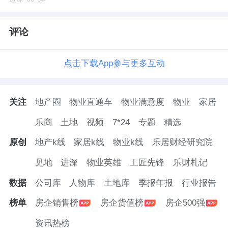
评论
点击下载App参与更多互动
关注
地产圈
物业直通车
物业满意度
物业
家居
乐商
土地
视频
7*24
专题
精选
原创
地产k线
家居k线
物业k线
乐居财经研究院
见地
进深
物业英雄
工匠先锋
乐财札记
数据
公司库
人物库
土地库
季报年报
行业报告
榜单
房企销售榜
房企货值榜
房企500强
资讯热榜