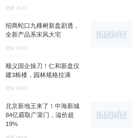
进深
21:51
招商蛇口九棵树新盘剧透，
全新产品系宋风大宅
进深
08-05
顺义国企操刀！仁和新盘仅
建3栋楼，园林规格拉满
进深
08-05
北京新地王来了！中海新城
84亿霸取广渠门，溢价超
19%
进深
08-04